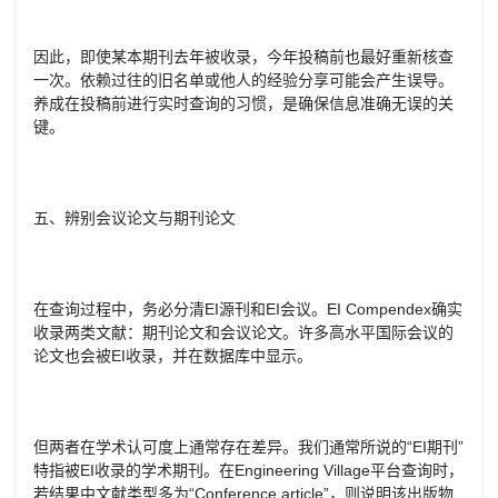
因此，即使某本期刊去年被收录，今年投稿前也最好重新核查
一次。依赖过往的旧名单或他人的经验分享可能会产生误导。
养成在投稿前进行实时查询的习惯，是确保信息准确无误的关
键。
五、辨别会议论文与期刊论文
在查询过程中，务必分清EI源刊和EI会议。EI Compendex确实
收录两类文献：期刊论文和会议论文。许多高水平国际会议的
论文也会被EI收录，并在数据库中显示。
但两者在学术认可度上通常存在差异。我们通常所说的“EI期刊”
特指被EI收录的学术期刊。在Engineering Village平台查询时，
若结果中文献类型多为“Conference article”，则说明该出版物