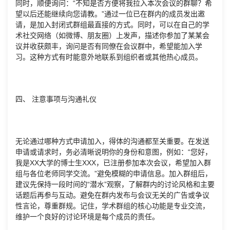
同时，顺便询问：“不知是否方便将我拉入本次会议的群聊？希
望以后还能继续向您请教。”通过一位已在群内的成员发出邀
请，是加入封闭式群组最直接的方式。同时，可以在自己的学
术社交网络（如微博、朋友圈）上发声，描述你参加了某某会
议并收获颇丰，询问是否有同僚在会议群中，希望能加入学
习。这种方式有时能意外地联系到组织者或其他热心成员。
四、 注意事项与沟通礼仪
无论通过哪种方式申请加入，得体的沟通都至关重要。在发送
申请或请求时，务必清晰说明你的身份和意图，例如：“您好，
我是XX大学的博士生XXX，已注册参加本次会议，希望加入群
组与各位老师同学交流。”避免模糊的申请信息。加入群组后，
建议先保持一段时间的“潜水”观察，了解群内的讨论风格和主要
话题后再参与互动。避免在群内发布与会议无关的广告或争议
性言论，尊重群规。记住，学术群组的核心功能是专业交流，
维护一个良好的讨论环境是每个成员的责任。