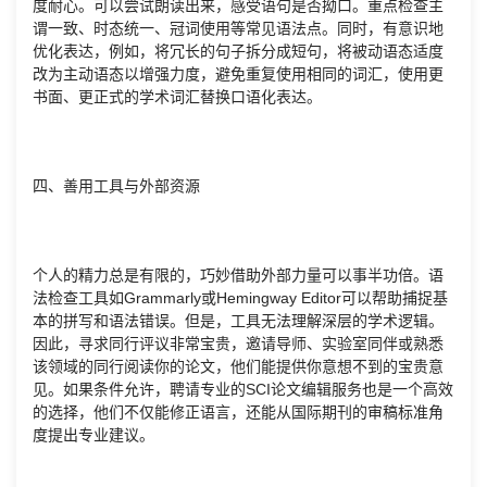
度耐心。可以尝试朗读出来，感受语句是否拗口。重点检查主
谓一致、时态统一、冠词使用等常见语法点。同时，有意识地
优化表达，例如，将冗长的句子拆分成短句，将被动语态适度
改为主动语态以增强力度，避免重复使用相同的词汇，使用更
书面、更正式的学术词汇替换口语化表达。
四、善用工具与外部资源
个人的精力总是有限的，巧妙借助外部力量可以事半功倍。语
法检查工具如Grammarly或Hemingway Editor可以帮助捕捉基
本的拼写和语法错误。但是，工具无法理解深层的学术逻辑。
因此，寻求同行评议非常宝贵，邀请导师、实验室同伴或熟悉
该领域的同行阅读你的论文，他们能提供你意想不到的宝贵意
见。如果条件允许，聘请专业的SCI论文编辑服务也是一个高效
的选择，他们不仅能修正语言，还能从国际期刊的审稿标准角
度提出专业建议。