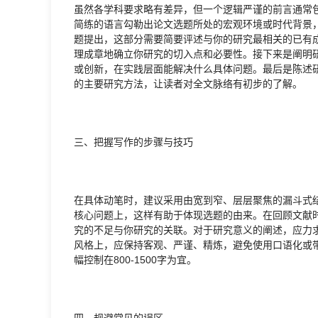
虽然各学科要求略有差异，但一个逻辑严谨的前言通常
简练的语言勾勒出论文选题所处的宏观环境或时代背景
题提出，这部分需要简要评述与你的研究最相关的已有
理成章地确立你研究的切入点和必要性。接下来是阐明
或创新，在实践层面能解决什么具体问题。最后是陈述
的主要研究方法，让读者对全文脉络有初步的了解。
三、把握写作的步骤与技巧
在具体动笔时，建议采用由宽到窄、层层聚焦的漏斗式
核心问题上，这样有助于体现选题的由来。在回顾文献
究的不足与你研究的关联。对于研究意义的阐述，应力求
风格上，应保持客观、严谨、精炼，避免使用口语化或
幅控制在800-1500字为宜。
四、规避常见的误区