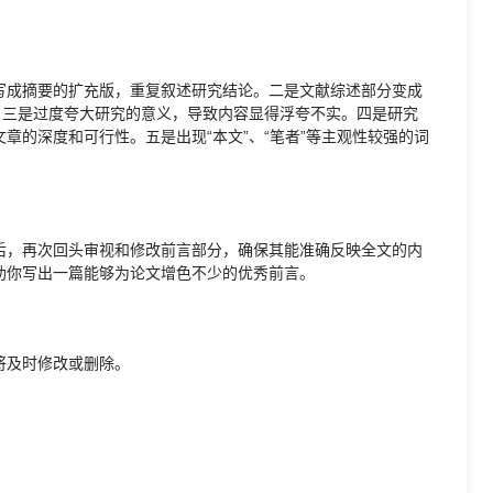
写成摘要的扩充版，重复叙述研究结论。二是文献综述部分变成
。三是过度夸大研究的意义，导致内容显得浮夸不实。四是研究
章的深度和可行性。五是出现“本文”、“笔者”等主观性较强的词
后，再次回头审视和修改前言部分，确保其能准确反映全文的内
助你写出一篇能够为论文增色不少的优秀前言。
将及时修改或删除。