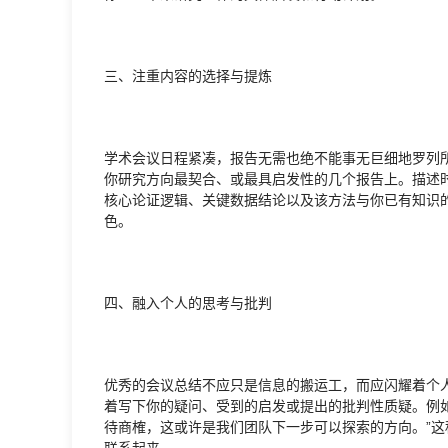
三、注重内容的选择与提炼
学术会议日程紧凑，报告无需也绝不能事无巨细地罗列
你研究方向最契合、或最具启发性的几个报告上。描述时
核心论证逻辑、关键数据结论以及该方法与你已有知识
色。
四、融入个人的思考与批判
优秀的会议总结不应只是信息的搬运工，而应闪耀着个
着写下你的疑问、受到的启发或提出的批判性质疑。例如
待商榷，这或许是我们团队下一步可以探索的方向。”
联系起来。