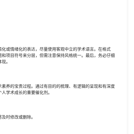
语化或情绪化的表达，尽量使用客观中立的学术语言。在格式
题和项目符号来分层，但需注意保持风格统一。最后，务必仔细
体现。
术素养的宝贵过程。通过有目的的梳理、有逻辑的呈现和有深度
个人学术成长的重要催化剂。
将及时修改或删除。