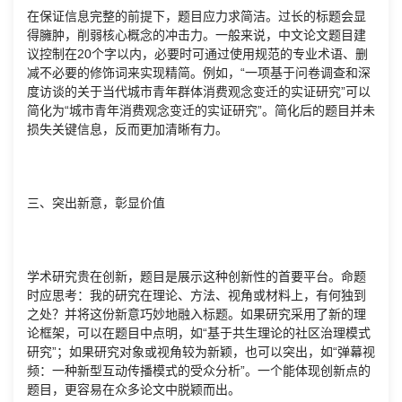
在保证信息完整的前提下，题目应力求简洁。过长的标题会显
得臃肿，削弱核心概念的冲击力。一般来说，中文论文题目建
议控制在20个字以内，必要时可通过使用规范的专业术语、删
减不必要的修饰词来实现精简。例如，“一项基于问卷调查和深
度访谈的关于当代城市青年群体消费观念变迁的实证研究”可以
简化为“城市青年消费观念变迁的实证研究”。简化后的题目并未
损失关键信息，反而更加清晰有力。
三、突出新意，彰显价值
学术研究贵在创新，题目是展示这种创新性的首要平台。命题
时应思考：我的研究在理论、方法、视角或材料上，有何独到
之处？并将这份新意巧妙地融入标题。如果研究采用了新的理
论框架，可以在题目中点明，如“基于共生理论的社区治理模式
研究”；如果研究对象或视角较为新颖，也可以突出，如“弹幕视
频：一种新型互动传播模式的受众分析”。一个能体现创新点的
题目，更容易在众多论文中脱颖而出。