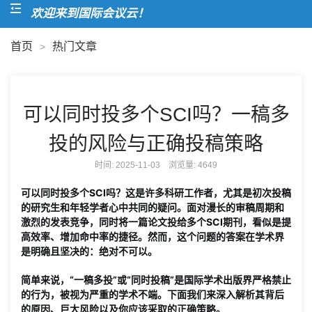
欢迎来到国际会议云！
首页
热门文章
>
可以同时投多个SCI吗？一稿多
投的风险与正确投稿策略
时间: 2025-11-03 浏览量:
4649
可以同时投多个SCI吗？这是许多科研工作者，尤其是初次投稿
的研究生和年轻学者心中共同的疑问。面对漫长的审稿周期和
激烈的发表竞争，同时将一篇论文投给多个SCI期刊，看似是提
高效率、增加命中率的捷径。然而，这个问题的答案在学术界
是明确且坚决的：
绝对不可以。
简单来说，“一稿多投”或“同时投稿”是国际学术出版界严格禁止
的行为，被视为严重的学术不端。下面我们来深入解析其背后
的原因、巨大风险以及你应该采取的正确策略。