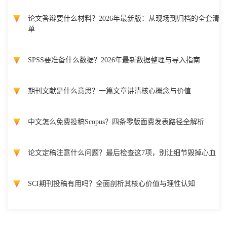
论文答辩要什么材料？2026年最新版：从现场到归档的全套清
单
SPSS要准备什么数据？2026年最新数据整理与导入指南
期刊文献是什么意思？一篇文章讲清核心概念与价值
中文怎么免费投稿Scopus？四条零版面费发表路径全解析
论文定稿注意什么问题？最后检查这7项，别让细节毁掉心血
SCI期刊投稿有用吗？全面剖析其核心价值与理性认知