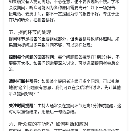
如果确实有人提前离场，不必在意，也不要表现出不悦。学术
会议期间，听众可能因为各种原因需要离开：赶下一场报告、
接电话、去洗手间，都不一定是因为你的报告不好。专注于还
在听的听众，把报告讲好。
五、提问环节的处理
提问环节是报告的重要组成部分，但也容易导致整体超时。如
果因为提问过多导致时间不够，可以这样处理：
控制每个问题的回答时间
：每个问题回答控制在1到2分钟，不
要展开太多。如果问题需要深入讨论，可以邀请提问者会后交
流。
适时打断并引导
：如果某个提问者连续问多个问题，可以礼貌
地说“这个问题很有意思，我们可以在会后详细讨论，先让其他
听众提问好吗？”
关注时间提醒
：主持人通常会在提问环节还剩1分钟时提醒，这
时可以准备结束，用最后一句话总结。
六、听众真的在听吗？如何判断和应对
有时候，听众看似在听，其实已经走神。如何判断听众是否在