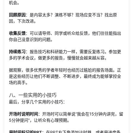
机会。
回顾原因
：是内容太多？演练不够？现场应变不当？找出原
因，下次改进。
收集反馈
：可以请导师、同学或听众给反馈，他们往往能指出
你自己没意识到的问题。
持续练习
：报告技巧和科研能力一样，需要反复练习。参加更
多的学术会议，做更多的报告，慢慢就会越来越从容。
据观察，很多优秀的学者年轻时也经历过尴尬的报告场面。正
是这些经历让他们不断调整、不断进步，最终成为能够掌控全
场的高手。
八、一些实用的小技巧
最后，分享几个实用的小技巧：
开场时说明时间
：开场时可以简单说“我会在15分钟内讲完，留
5分钟提问”，让听众有心理预期。
用时间标记的PPT
：在PPT右下角添加计时器，或者用进度条