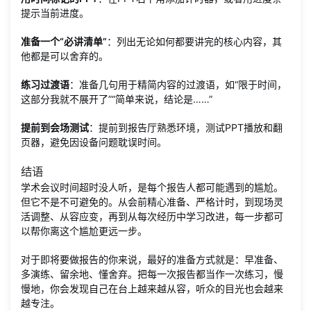
提示当前进度。
准备一个“必讲清单”
：列出无论如何都要讲完的核心内容，其
他都是可以舍弃的。
练习过渡语
：准备几句用于精简内容的过渡语，如“限于时间，
这部分我就不展开了”“简单来说，结论是……”
提前到会场测试
：提前到报告厅熟悉环境，测试PPT播放和翻
页器，避免因设备问题耽误时间。
结语
学术会议时间超时没人听，是每个报告人都可能遇到的尴尬。
但它不是不可避免的。从会前精心准备、严格计时，到现场灵
活调整、从容应变，再到从每次经历中学习改进，每一步都可
以帮你离这个尴尬更远一步。
对于即将要做报告的你来说，最好的准备方式就是：早准备、
多演练、留余地、懂舍弃。把每一次报告都当作一次练习，慢
慢地，你会发现自己在台上越来越从容，听众的目光也会越来
越专注。