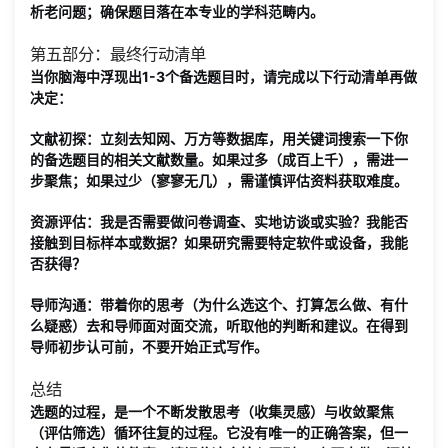
析老问题；确保题目落在本专业的学科范畴内。
第五部分：最终行动清单
当你脑海中浮现出1-3个备选题目时，请完成以下行动清单再做
决定：
文献初探
：立刻去知网、万方等数据库，用关键词搜索一下你
的备选题目的相关文献数量。如果过多（成百上千），需进一
步聚焦；如果过少（寥寥无几），需谨慎评估资料获取难度。
资源评估
：我是否需要做问卷调查、实地访谈或实验？我能否
接触到目标样本或数据？如果研究需要特定软件或设备，我能
否获得？
导师沟通
：带着你的思考（为什么选这个、打算怎么做、有什
么疑惑）去和导师面对面交流，听取他的判断和建议。
在得到
导师初步认可前，不要开始正式写作。
总结
选题的过程，是一个不断
发散思考
（收集灵感）与
收敛聚焦
（评估筛选）循环往复的过程。它没有唯一的正确答案，但一