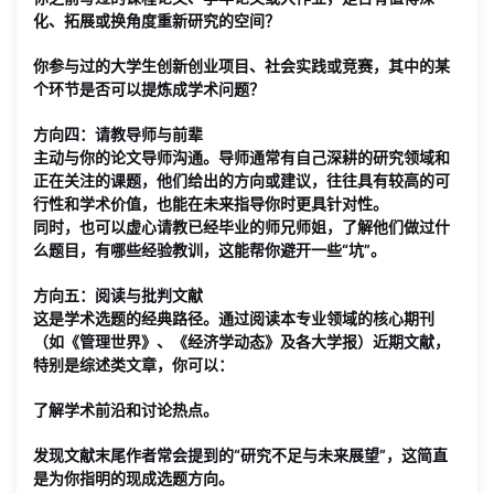
化、拓展或换角度重新研究的空间？
你参与过的
大学生创新创业项目、社会实践或竞赛
，其中的某
个环节是否可以提炼成学术问题？
方向四：请教导师与前辈
主动与你的
论文导师
沟通。导师通常有自己深耕的研究领域和
正在关注的课题，他们给出的方向或建议，往往具有较高的可
行性和学术价值，也能在未来指导你时更具针对性。
同时，也可以虚心请教
已经毕业的师兄师姐
，了解他们做过什
么题目，有哪些经验教训，这能帮你避开一些“坑”。
方向五：阅读与批判文献
这是学术选题的经典路径。通过阅读本专业领域的
核心期刊
（如《管理世界》、《经济学动态》及各大学报）近期文献
，
特别是综述类文章，你可以：
了解学术前沿和讨论热点。
发现文献末尾作者常会提到的“
研究不足与未来展望
”，这简直
是为你指明的现成选题方向。