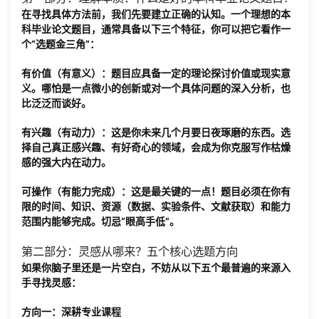
在寻找具体方法前，我们先要建立正确的认知。一个理想的本
科毕业论文题目，通常具备以下三个特征，你可以把它看作一
个“选题金三角”：
有价值（有意义）
：题目应具备一定的理论探讨价值或现实意
义。哪怕是一点微小的创新或对一个具体问题的深入分析，也
比泛泛而谈好。
有兴趣（有动力）
：这是你未来几个月要日夜琢磨的东西。选
择自己真正感兴趣、有好奇心的领域，会成为你克服写作枯燥
感的强大内在动力。
可操作（有能力完成）
：这是最关键的一点！题目必须在你有
限的
时间、知识、资源
（数据、实验条件、文献获取）和能力
范围内能够完成。切忌“眼高手低”。
第二部分：灵感从哪来？五个核心选题方向
如果你脑子里还是一片空白，不妨从以下五个最普遍的来源入
手寻找灵感：
方向一：深耕专业课程