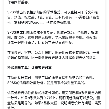
作用同样重要。
SPSS输出的表格是规范的学术格式，可以直接用于论文和报
告。均值、标准差、t值、p值，该有的都有，不需要自己画表
格。复制粘贴到Word里，稍作调整就能用。
SPSS生成的图表虽然不算华丽，但胜在规范。条形图、折线
图、散点图，该有的信息都有，学术出版完全够用。图表能让
读者一眼抓住重点，比看数字表格直观得多。
在向领导、客户、公众汇报时，图表比表格更有说服力。一张
清晰的趋势图，比一页数据表更能让人理解你想表达的意思。
检验测量工具：让研究更可靠
在做问卷研究时，测量工具的质量直接影响结论的可靠性。
SPSS的信度和效度分析，就是用来检验测量工具的。
信度分析告诉你问卷的稳定性如何。用克朗巴赫α系数衡量内部
一致性，如果α系数达到0.7以上，说明问卷信度可以接受，测
量结果是可靠的。如果α系数太低，说明问卷设计有问题，需要
修改。