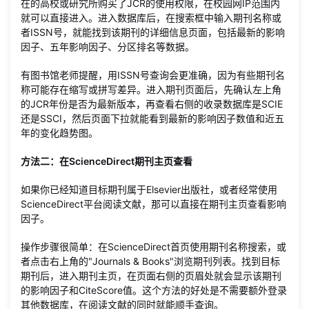
在的高校或研究所购买了JCR的使用权限，在校园网IP范围内
就可以直接进入。进入数据库后，在搜索框中输入期刊名称或
者ISSN号，就能找到该期刊的详细信息页面，包括最新的影响
因子、五年影响因子、分区排名等数据。
有图书馆老师提醒，用ISSN号查询会更准确，因为有些期刊名
称可能存在缩写或拼写差异。进入期刊页面后，先确认左上角
的JCR年份是否为最新版本，再查看右侧的收录数据库是SCIE
还是SSCI，然后页面下拉就能看到最新的影响因子数值和近五
年的变化趋势图。
方法二：在ScienceDirect期刊主页查看
如果你已经知道目标期刊属于Elsevier出版社，或者经常使用
ScienceDirect平台阅读文献，那可以直接在期刊主页查看影响
因子。
操作步骤很简单：在ScienceDirect首页使用期刊名称搜索，或
者点击右上角的"Journals & Books"浏览期刊列表。找到目标
期刊后，进入期刊主页，在页面右侧的页眉处就会显示该期刊
的影响因子和CiteScore值。这个方法的好处是不需要额外登录
其他数据库，在阅读文献的同时就能顺手查询。