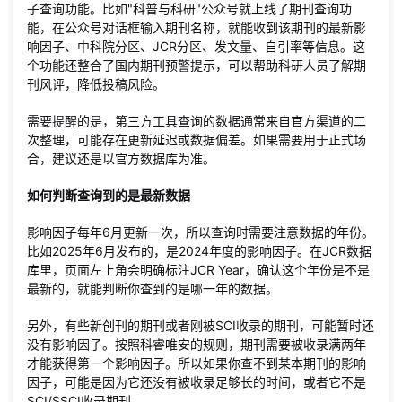
子查询功能。比如"科普与科研"公众号就上线了期刊查询功
能，在公众号对话框输入期刊名称，就能收到该期刊的最新影
响因子、中科院分区、JCR分区、发文量、自引率等信息。这
个功能还整合了国内期刊预警提示，可以帮助科研人员了解期
刊风评，降低投稿风险。
需要提醒的是，第三方工具查询的数据通常来自官方渠道的二
次整理，可能存在更新延迟或数据偏差。如果需要用于正式场
合，建议还是以官方数据库为准。
如何判断查询到的是最新数据
影响因子每年6月更新一次，所以查询时需要注意数据的年份。
比如2025年6月发布的，是2024年度的影响因子。在JCR数据
库里，页面左上角会明确标注JCR Year，确认这个年份是不是
最新的，就能判断你查到的是哪一年的数据。
另外，有些新创刊的期刊或者刚被SCI收录的期刊，可能暂时还
没有影响因子。按照科睿唯安的规则，期刊需要被收录满两年
才能获得第一个影响因子。所以如果你查不到某本期刊的影响
因子，可能是因为它还没有被收录足够长的时间，或者它不是
SCI/SSCI收录期刊。