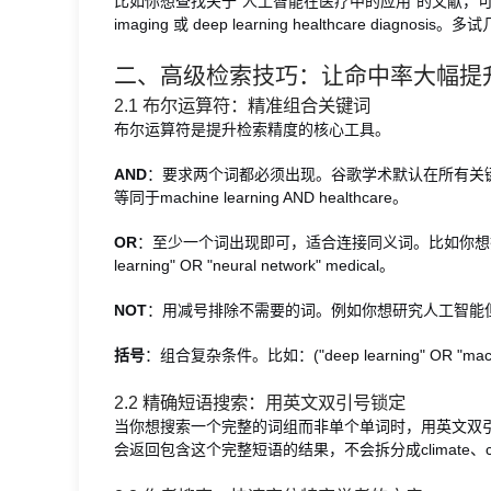
比如你想查找关于“人工智能在医疗中的应用”的文献，可以尝试组合不同的
imaging 或 deep learning healthcare d
二、高级检索技巧：让命中率大幅提
2.1 布尔运算符：精准组合关键词
布尔运算符是提升检索精度的核心工具。
AND
：要求两个词都必须出现。谷歌学术默认在所有关键词之间自动添
等同于machine learning AND healthcare。
OR
：至少一个词出现即可，适合连接同义词。比如你想搜
learning" OR "neural network" medical。
NOT
：用减号排除不需要的词。例如你想研究人工智能但不包括机器人方向
括号
：组合复杂条件。比如：("deep learning" OR "machine 
2.2 精确短语搜索：用英文双引号锁定
当你想搜索一个完整的词组而非单个单词时，用英文双引号把短语括起
会返回包含这个完整短语的结果，不会拆分成climate、ch