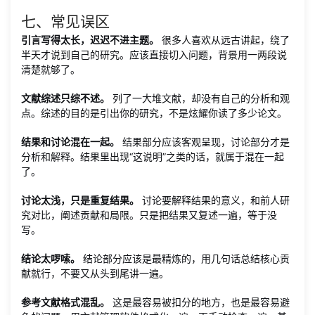
七、常见误区
引言写得太长，迟迟不进主题。
很多人喜欢从远古讲起，绕了
半天才说到自己的研究。应该直接切入问题，背景用一两段说
清楚就够了。
文献综述只综不述。
列了一大堆文献，却没有自己的分析和观
点。综述的目的是引出你的研究，不是炫耀你读了多少论文。
结果和讨论混在一起。
结果部分应该客观呈现，讨论部分才是
分析和解释。结果里出现“这说明”之类的话，就属于混在一起
了。
讨论太浅，只是重复结果。
讨论要解释结果的意义，和前人研
究对比，阐述贡献和局限。只是把结果又复述一遍，等于没
写。
结论太啰嗦。
结论部分应该是最精炼的，用几句话总结核心贡
献就行，不要又从头到尾讲一遍。
参考文献格式混乱。
这是最容易被扣分的地方，也是最容易避