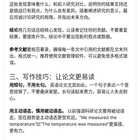
这些发现意味着什么，和前人研究对比，说明你的结果支持还
是挑战已有观点，为什么会有差异。接着阐述研究的意义，最
后坦诚讨论研究的局限，并指出未来方向。
结论
用几句话总结核心发现，让读者记住你的贡献。不要重复
结果，要提炼升华。结论中不要出现新的观点或数据。
参考文献
要规范著录，确保每一条文中引用的文献都在文末列
出，格式统一。推荐使用文献管理软件，可以避免很多格式错
误。
三、写作技巧：让论文更易读
用短句，不用长句。
英语论文尤其如此，一个句子表达一个意
思就够了，不要叠床架屋。长句读起来费力，容易让人失去耐
心。
用主动语态，慎用被动语态。
以前强调科研论文要用被动语
态，现在趋势是主动语态更受欢迎。“We measured the
temperature”比“The temperature was measured”更直接、
更有力。