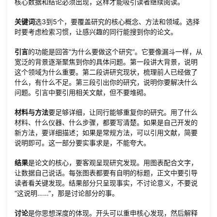
核心数据和结论必须出现，这样才能吸引读者继续阅读。
关键词
选3到5个，要覆盖研究的核心概念、方法和领域。选择
时要考虑检索习惯，让感兴趣的同行能搜到你的论文。
引言
的功能是回答“为什么要做这个研究”。它要像漏斗一样，从
宽泛的背景逐渐聚焦到你的具体问题。第一段讲大背景，说明
这个领域为什么重要。第二段讲研究现状，梳理前人已经做了
什么，有什么不足。第三段引出你的研究，说明你要解决什么
问题。引言中要引用相关文献，但不要堆砌。
材料与方法
要足够详细，让同行能够重复你的研究。用了什么
材料、什么仪器、什么步骤，都要写清楚。如果是自己开发的
新方法，要详细描述；如果是常规方法，可以引用文献，简要
说明即可。这一部分要实事求是，不能夸大。
结果
是论文的核心，要客观呈现研究发现。用图表配合文字，
让数据自己说话。每张图表都要有自明的标题，正文中要引导
读者看关键发现。结果部分只呈现事实，不讨论意义，不要说
“这说明……”，那是讨论部分的事。
讨论
是你思想深度的体现。开头可以重申核心发现，然后解释