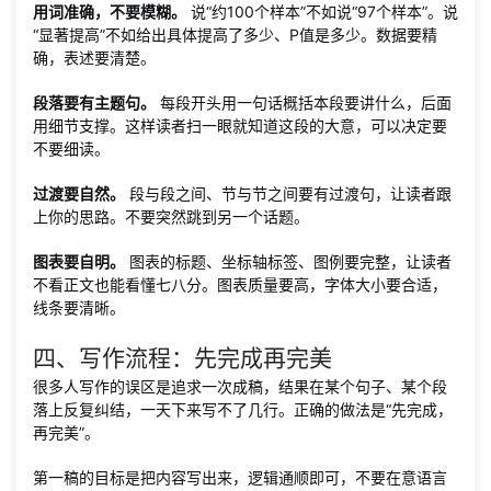
用词准确，不要模糊。
说“约100个样本”不如说“97个样本”。说
“显著提高”不如给出具体提高了多少、P值是多少。数据要精
确，表述要清楚。
段落要有主题句。
每段开头用一句话概括本段要讲什么，后面
用细节支撑。这样读者扫一眼就知道这段的大意，可以决定要
不要细读。
过渡要自然。
段与段之间、节与节之间要有过渡句，让读者跟
上你的思路。不要突然跳到另一个话题。
图表要自明。
图表的标题、坐标轴标签、图例要完整，让读者
不看正文也能看懂七八分。图表质量要高，字体大小要合适，
线条要清晰。
四、写作流程：先完成再完美
很多人写作的误区是追求一次成稿，结果在某个句子、某个段
落上反复纠结，一天下来写不了几行。正确的做法是“先完成，
再完美”。
第一稿的目标是把内容写出来，逻辑通顺即可，不要在意语言