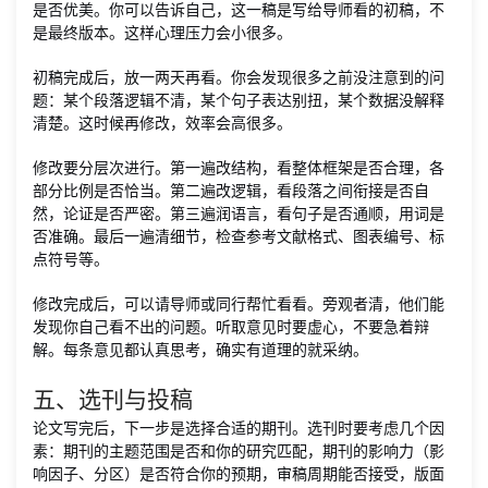
是否优美。你可以告诉自己，这一稿是写给导师看的初稿，不
是最终版本。这样心理压力会小很多。
初稿完成后，放一两天再看。你会发现很多之前没注意到的问
题：某个段落逻辑不清，某个句子表达别扭，某个数据没解释
清楚。这时候再修改，效率会高很多。
修改要分层次进行。第一遍改结构，看整体框架是否合理，各
部分比例是否恰当。第二遍改逻辑，看段落之间衔接是否自
然，论证是否严密。第三遍润语言，看句子是否通顺，用词是
否准确。最后一遍清细节，检查参考文献格式、图表编号、标
点符号等。
修改完成后，可以请导师或同行帮忙看看。旁观者清，他们能
发现你自己看不出的问题。听取意见时要虚心，不要急着辩
解。每条意见都认真思考，确实有道理的就采纳。
五、选刊与投稿
论文写完后，下一步是选择合适的期刊。选刊时要考虑几个因
素：期刊的主题范围是否和你的研究匹配，期刊的影响力（影
响因子、分区）是否符合你的预期，审稿周期能否接受，版面