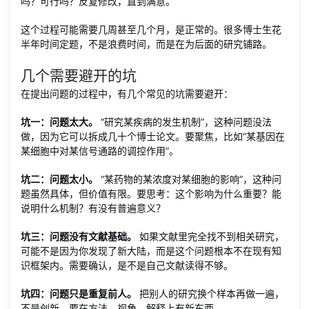
吗？可行吗？反复修改，直到满意。
这个过程可能需要几周甚至几个月，是正常的。很多博士生花
半年时间定题，不是浪费时间，而是在为后面的研究铺路。
几个需要避开的坑
在提出问题的过程中，有几个常见的坑需要避开：
坑一：问题太大。
“研究某疾病的发生机制”，这种问题没法
做，因为它可以拆成几十个博士论文。要聚焦，比如“某基因在
某细胞中对某信号通路的调控作用”。
坑二：问题太小。
“某药物的某浓度对某细胞的影响”，这种问
题虽然具体，但价值有限。要思考：这个影响为什么重要？能
说明什么机制？有没有普遍意义？
坑三：问题没有文献基础。
如果文献里完全找不到相关研究，
可能不是因为你发现了新大陆，而是这个问题根本不在现有知
识框架内。需要确认，是不是自己文献读得不够。
坑四：问题只是重复前人。
把别人的研究换个样本再做一遍，
不是创新。要在方法、视角、解释上有新东西。