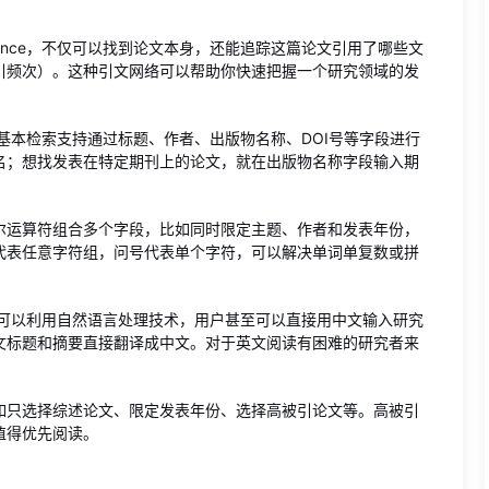
cience，不仅可以找到论文本身，还能追踪这篇论文引用了哪些文
引频次）。这种引文网络可以帮助你快速把握一个研究领域的发
方式。基本检索支持通过标题、作者、出版物名称、DOI号等字段进行
名；想找发表在特定期刊上的论文，就在出版物名称字段输入期
尔运算符组合多个字段，比如同时限定主题、作者和发表年份，
代表任意字符组，问号代表单个字符，可以解决单词单复数或拼
这个功能可以利用自然语言处理技术，用户甚至可以直接用中文输入研究
文标题和摘要直接翻译成中文。对于英文阅读有困难的研究者来
如只选择综述论文、限定发表年份、选择高被引论文等。高被引
值得优先阅读。