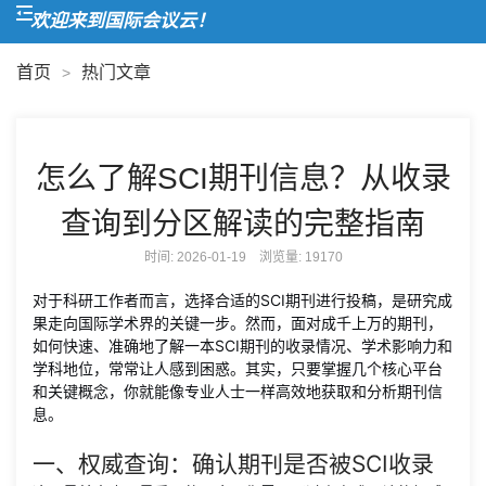
欢迎来到国际会议云！
首页
热门文章
>
怎么了解SCI期刊信息？从收录
查询到分区解读的完整指南
时间: 2026-01-19 浏览量:
19170
对于科研工作者而言，选择合适的SCI期刊进行投稿，是研究成
果走向国际学术界的关键一步。然而，面对成千上万的期刊，
如何快速、准确地了解一本SCI期刊的收录情况、学术影响力和
学科地位，常常让人感到困惑。其实，只要掌握几个核心平台
和关键概念，你就能像专业人士一样高效地获取和分析期刊信
息。
一、权威查询：确认期刊是否被SCI收录