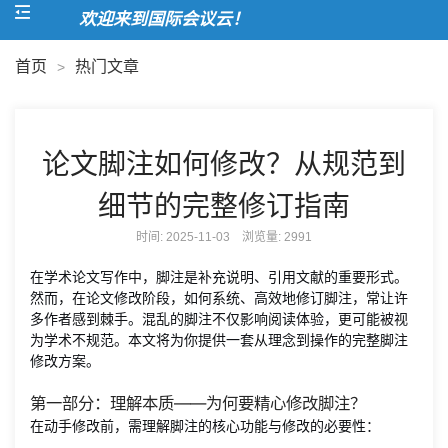
欢迎来到国际会议云！
首页
热门文章
>
论文脚注如何修改？从规范到
细节的完整修订指南
时间: 2025-11-03 浏览量:
2991
在学术论文写作中，脚注是补充说明、引用文献的重要形式。
然而，在论文修改阶段，如何系统、高效地修订脚注，常让许
多作者感到棘手。混乱的脚注不仅影响阅读体验，更可能被视
为学术不规范。本文将为你提供一套从理念到操作的完整脚注
修改方案。
第一部分：理解本质——为何要精心修改脚注？
在动手修改前，需理解脚注的核心功能与修改的必要性：