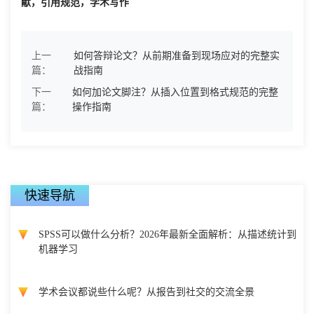
献，引用规范，学术写作
上一
如何答辩论文？从前期准备到现场应对的完整实
篇：
战指南
下一
如何加论文脚注？从插入位置到格式规范的完整
篇：
操作指南
快速导航
SPSS可以做什么分析？2026年最新全面解析：从描述统计到
机器学习
学术会议都说些什么呢？从报告到社交的交流全景