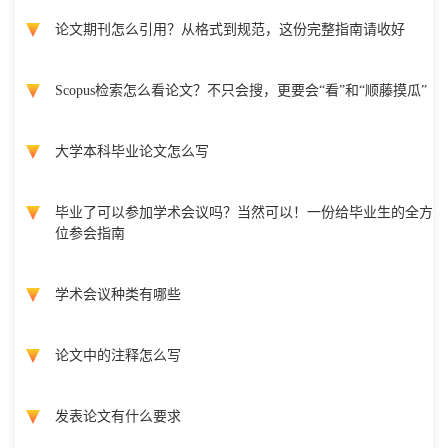
论文期刊怎么引用？从格式到规范，这份完整指南请收好
Scopus检索怎么看论文？不只会搜，更要会“看”和“顺藤摸瓜”
大学本科毕业论文怎么写
毕业了可以参加学术会议吗？当然可以！一份给毕业生的全方
位参会指南
学术会议种类有哪些
论文中的注释怎么写
发表论文有什么要求