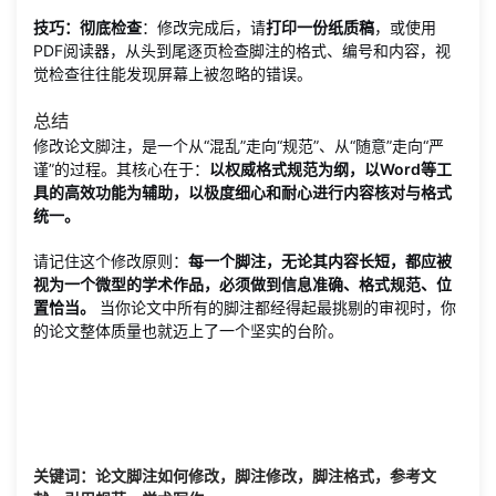
技巧：彻底检查
：修改完成后，请
打印一份纸质稿
，或使用
PDF阅读器，从头到尾逐页检查脚注的格式、编号和内容，视
觉检查往往能发现屏幕上被忽略的错误。
总结
修改论文脚注，是一个从“混乱”走向“规范”、从“随意”走向“严
谨”的过程。其核心在于：
以权威格式规范为纲，以Word等工
具的高效功能为辅助，以极度细心和耐心进行内容核对与格式
统一。
请记住这个修改原则：
每一个脚注，无论其内容长短，都应被
视为一个微型的学术作品，必须做到信息准确、格式规范、位
置恰当。
当你论文中所有的脚注都经得起最挑剔的审视时，你
的论文整体质量也就迈上了一个坚实的台阶。
关键词：论文脚注如何修改，脚注修改，脚注格式，参考文