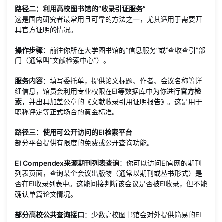
路径二：利用高校图书馆的“收录引证服务”
这是国内研究者最常用且可靠的方法之一，尤其适用于需要开
具官方证明的情况。
操作步骤
：前往你所在大学图书馆的“信息服务”或“查收查引”部
门（通常叫“文献检索中心”）。
服务内容
：填写委托单，提供论文标题、作者、会议名称等详
细信息，馆员会利用专业权限在EI等数据库中为你进行
官方检
索
，并出具加盖公章的《文献收录引用证明报告》。这是用于
职称评定等正式场合的黄金标准。
路径三：使用可公开访问的EI检索平台
部分平台提供有限度的免费或公开查询功能。
EI Compendex来源期刊列表查询
：你可以访问EI官网的期刊
列表页面，查询某个会议出版物（通常以期刊或丛书形式）是
否在EI收录列表中。这能间接判断该会议是否被EI收录，但不能
确认单篇论文情况。
部分高校公共查询接口
：少数高校图书馆会对外提供简易的EI