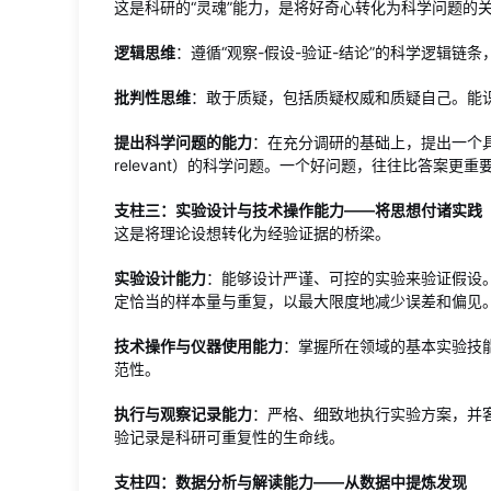
这是科研的“灵魂”能力，是将好奇心转化为科学问题的
逻辑思维
：遵循“观察-假设-验证-结论”的科学逻辑链
批判性思维
：敢于质疑，包括质疑权威和质疑自己。能
提出科学问题的能力
：在充分调研的基础上，提出一个具体、清晰、
relevant）的科学问题。一个好问题，往往比答案更重
支柱三：实验设计与技术操作能力——将思想付诸实践
这是将理论设想转化为经验证据的桥梁。
实验设计能力
：能够设计严谨、可控的实验来验证假设
定恰当的样本量与重复，以最大限度地减少误差和偏见
技术操作与仪器使用能力
：掌握所在领域的基本实验技
范性。
执行与观察记录能力
：严格、细致地执行实验方案，并
验记录是科研可重复性的生命线。
支柱四：数据分析与解读能力——从数据中提炼发现