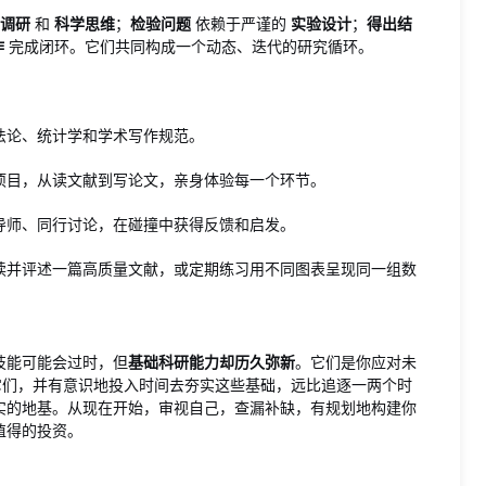
调研
和
科学思维
；
检验问题
依赖于严谨的
实验设计
；
得出结
作
完成闭环。它们共同构成一个动态、迭代的研究循环。
法论、统计学和学术写作规范。
项目，从读文献到写论文，亲身体验每一个环节。
导师、同行讨论，在碰撞中获得反馈和启发。
读并评述一篇高质量文献，或定期练习用不同图表呈现同一组数
技能可能会过时，但
基础科研能力却历久弥新
。它们是你应对未
它们，并有意识地投入时间去夯实这些基础，远比追逐一两个时
实的地基。从现在开始，审视自己，查漏补缺，有规划地构建你
值得的投资。