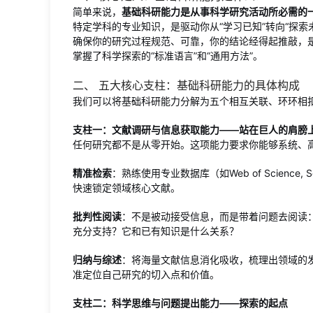
简单来说，
基础科研能力是从事科学研究活动所必需的
特定学科的专业知识，是驱动你从“学习已知”转向“探
确保你的研究过程规范、可靠，你的结论经得起推敲，
掌握了科学探索的“标准语言”和“通用方法”。
二、 五大核心支柱：基础科研能力的具体构成
我们可以将基础科研能力分解为五个相互关联、环环相
支柱一：文献调研与信息获取能力——站在巨人的肩膀
任何研究都不是从零开始。这项能力要求你能够系统、
精准检索
：熟练使用专业数据库（如Web of Science,
快速锁定领域核心文献。
批判性阅读
：不是被动接受信息，而是带着问题去阅读
充分支持？它和已有知识是什么关系？
归纳与综述
：将海量文献信息消化吸收，梳理出领域的
准定位自己研究的切入点和价值。
支柱二：科学思维与问题提出能力——探索的起点