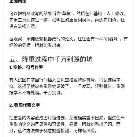
正确用法
可以把机器改写的结果当作“草稿”，然后在此基础上人工修改。
先用工具快速过一遍，把明显的重复词换掉，再逐句润色，让
语言流畅自然。
据观察，单纯依赖机器改写的论文，往往会有一种“机器味”，有
经验的导师一眼就能看出来。
五、降重过程中千万别踩的坑
1. 空格、符号作弊
有人试图在字里行间插入白色空格或特殊符号，打乱连续字
符。这招早就被查重系统识破了，一旦发现，轻则警告，重则
按学术不端处理。千万别试。
2. 截图代替文字
把重复的内容截成图片插进去，系统确实查不出来。但这会严
重影响论文的严肃性和可读性，导师一眼就能看出问题。而
且，这种方法属于刻意规避检测，同样有风险。