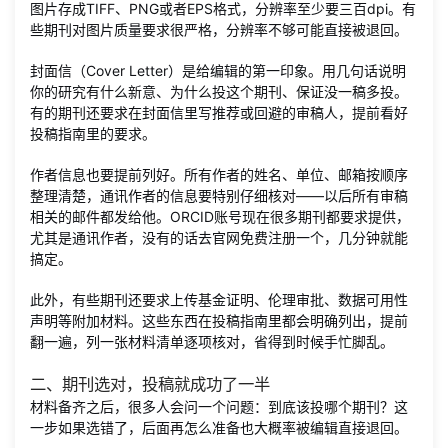
图片存成TIFF、PNG或者EPS格式，分辨率至少要三百dpi。有
些期刊对图片质量要求很严格，分辨率不够可能直接被退回。
封面信（Cover Letter）是给编辑的第一印象。用几句话说明
你的研究有什么新意、为什么投这个期刊、保证没一稿多投。
有的期刊还要求在封面信里写推荐或回避的审稿人，提前看好
投稿指南里的要求。
作者信息也要提前列好。所有作者的姓名、单位、邮箱按顺序
整理清楚，通讯作者的信息要特别仔细核对——以后所有审稿
相关的邮件都发给他。ORCID账号现在很多期刊都要求提供，
尤其是通讯作者，没有的话去官网免费注册一个，几分钟就能
搞定。
此外，有些期刊还要求上传基金证明、伦理审批、数据可用性
声明等附加材料。这些东西在投稿指南里都会明确列出，提前
翻一遍，列一张材料清单逐项核对，省得到时候手忙脚乱。
二、期刊选对，投稿就成功了一半
材料备齐之后，很多人会问一个问题：到底该投哪个期刊？这
一步如果选错了，后面再怎么准备也大概率被编辑直接退回。