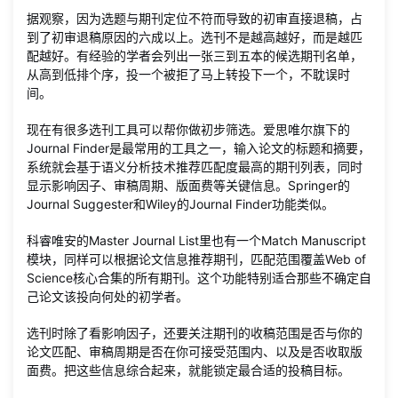
据观察，因为选题与期刊定位不符而导致的初审直接退稿，占
到了初审退稿原因的六成以上。选刊不是越高越好，而是越匹
配越好。有经验的学者会列出一张三到五本的候选期刊名单，
从高到低排个序，投一个被拒了马上转投下一个，不耽误时
间。
现在有很多选刊工具可以帮你做初步筛选。爱思唯尔旗下的
Journal Finder是最常用的工具之一，输入论文的标题和摘要，
系统就会基于语义分析技术推荐匹配度最高的期刊列表，同时
显示影响因子、审稿周期、版面费等关键信息。Springer的
Journal Suggester和Wiley的Journal Finder功能类似。
科睿唯安的Master Journal List里也有一个Match Manuscript
模块，同样可以根据论文信息推荐期刊，匹配范围覆盖Web of
Science核心合集的所有期刊。这个功能特别适合那些不确定自
己论文该投向何处的初学者。
选刊时除了看影响因子，还要关注期刊的收稿范围是否与你的
论文匹配、审稿周期是否在你可接受范围内、以及是否收取版
面费。把这些信息综合起来，就能锁定最合适的投稿目标。