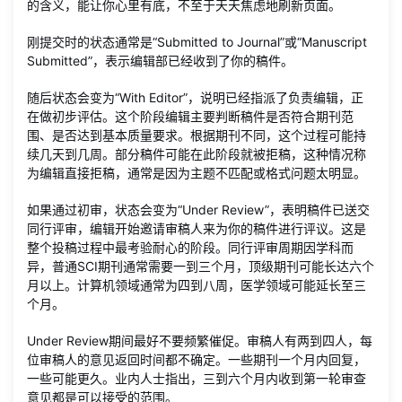
的含义，能让你心里有底，不至于天天焦虑地刷新页面。
刚提交时的状态通常是“Submitted to Journal”或“Manuscript
Submitted”，表示编辑部已经收到了你的稿件。
随后状态会变为“With Editor”，说明已经指派了负责编辑，正
在做初步评估。这个阶段编辑主要判断稿件是否符合期刊范
围、是否达到基本质量要求。根据期刊不同，这个过程可能持
续几天到几周。部分稿件可能在此阶段就被拒稿，这种情况称
为编辑直接拒稿，通常是因为主题不匹配或格式问题太明显。
如果通过初审，状态会变为“Under Review”，表明稿件已送交
同行评审，编辑开始邀请审稿人来为你的稿件进行评议。这是
整个投稿过程中最考验耐心的阶段。同行评审周期因学科而
异，普通SCI期刊通常需要一到三个月，顶级期刊可能长达六个
月以上。计算机领域通常为四到八周，医学领域可能延长至三
个月。
Under Review期间最好不要频繁催促。审稿人有两到四人，每
位审稿人的意见返回时间都不确定。一些期刊一个月内回复，
一些可能更久。业内人士指出，三到六个月内收到第一轮审查
意见都是可以接受的范围。