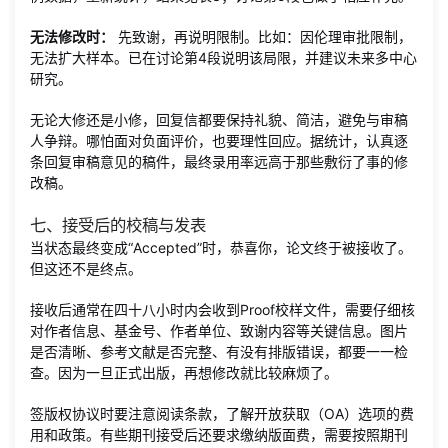
无法修改时：
先致谢，再说明限制。比如：因伦理审批限制，
无法扩大样本。已在讨论第4段说明该局限，并建议未来多中心
研究。
无论大修还是小修，回复信都要保持礼貌、简洁，避免与审稿
人争辩。哪怕面对负面评价，也要理性回应。据统计，认真逐
条回复审稿意见的稿件，最终录用率远高于那些敷衍了事的修
改稿。
七、接受后的校稿与发表
当状态最终变成“Accepted”时，恭喜你，论文终于被接收了。
但这还不是终点。
接收后通常在四十八小时内会收到Proof校样文件，需要仔细核
对作者信息、基金号、作者单位、致谢内容等关键信息。图片
是否清晰、参考文献是否完整、有没有排版错误，都要一一检
查。因为一旦正式出版，再想修改就比较麻烦了。
签版权协议时要注意阅读条款，了解开放获取（OA）选项的费
用和政策。有些期刊接受后还要求缴纳版面费，需要按照期刊