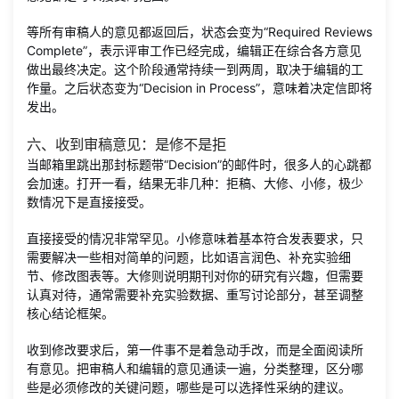
等所有审稿人的意见都返回后，状态会变为“Required Reviews
Complete”，表示评审工作已经完成，编辑正在综合各方意见
做出最终决定。这个阶段通常持续一到两周，取决于编辑的工
作量。之后状态变为“Decision in Process”，意味着决定信即将
发出。
六、收到审稿意见：是修不是拒
当邮箱里跳出那封标题带“Decision”的邮件时，很多人的心跳都
会加速。打开一看，结果无非几种：拒稿、大修、小修，极少
数情况下是直接接受。
直接接受的情况非常罕见。小修意味着基本符合发表要求，只
需要解决一些相对简单的问题，比如语言润色、补充实验细
节、修改图表等。大修则说明期刊对你的研究有兴趣，但需要
认真对待，通常需要补充实验数据、重写讨论部分，甚至调整
核心结论框架。
收到修改要求后，第一件事不是着急动手改，而是全面阅读所
有意见。把审稿人和编辑的意见通读一遍，分类整理，区分哪
些是必须修改的关键问题，哪些是可以选择性采纳的建议。