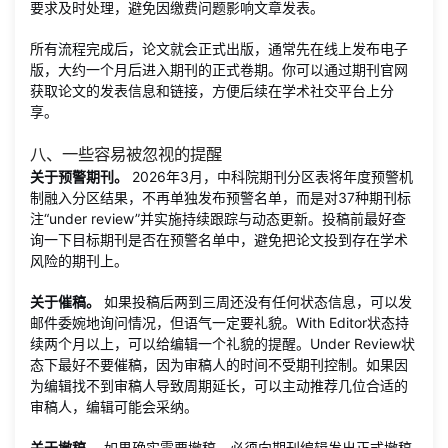
要求及时处理，避免因缴费问题影响文章发表。
所有流程完成后，论文就会正式出版，通常先在线上发布电子
版，大约一个月后进入期刊的正式卷期。你可以通过期刊官网
获取论文的发表信息和链接，方便后续在学术社交平台上分
享。
八、一些容易被忽视的提醒
关于预警期刊。
2026年3月，中科院期刊分区表将年度预警机
制融入分区结果，不再单独发布预警名单，而是对37种期刊标
注“under review”并实施持续跟踪与动态更新。投稿前最好查
询一下目标期刊是否在预警名单中，避免把论文投到存在学术
风险的期刊上。
关于催稿。
如果投稿后两到三周还没有任何状态信息，可以发
邮件委婉地询问情况，但语气一定要礼貌。With Editor状态持
续两个月以上，可以给编辑一个礼貌的提醒。Under Review状
态下最好不要催稿，因为审稿人的时间不受期刊控制。如果因
为编辑找不到审稿人导致周期延长，可以主动推荐几位合适的
审稿人，编辑可能会采纳。
关于撤稿。
如果确实需要撤稿，必须向期刊编辑发出正式撤稿