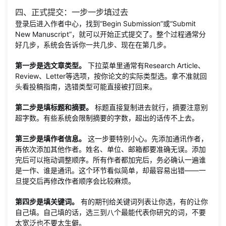
四、正式提交：一步一步填过去
登录后进入作者中心，找到“Begin Submission”或“Submit
New Manuscript”，就可以开始正式提交了。整个过程通常分
好几步，系统会告诉你一共几步、现在在第几步。
第一步是选文章类型。
下拉菜单里通常有Research Article、
Review、Letter等选项，按你论文的实际类型选。拿不准就回
头看投稿指南，选错类型可能直接被打回来。
第二步是填标题和摘要。
标题直接复制进去就行，摘要注意别
超字数。有些系统会限制摘要的字数，超出的话传不上去。
第三步是填作者信息。
这一步要特别小心。先添加通讯作者，
再依次添加其他作者。姓名、单位、邮箱都要准确无误。添加
完后可以拖动调整顺序。所有作者都加完后，务必确认一遍谁
是一作、谁是通讯。这个环节看似简单，却最容易出错——一
旦提交后再修改作者顺序会比较麻烦。
第四步是填关键词。
有的期刊给关键词列表让你选，有的让你
自己填。自己填的话，选三到八个最能代表你研究的词，不要
太宽泛也不要太生僻。