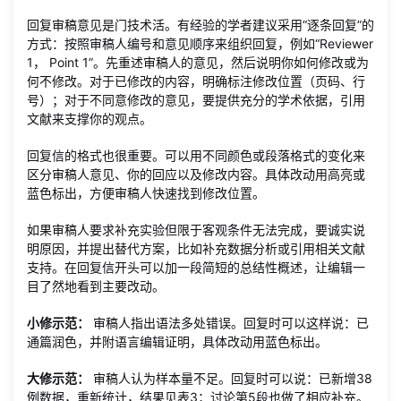
回复审稿意见是门技术活。有经验的学者建议采用“逐条回复”的
方式：按照审稿人编号和意见顺序来组织回复，例如“Reviewer
1， Point 1”。先重述审稿人的意见，然后说明你如何修改或为
何不修改。对于已修改的内容，明确标注修改位置（页码、行
号）；对于不同意修改的意见，要提供充分的学术依据，引用
文献来支撑你的观点。
回复信的格式也很重要。可以用不同颜色或段落格式的变化来
区分审稿人意见、你的回应以及修改内容。具体改动用高亮或
蓝色标出，方便审稿人快速找到修改位置。
如果审稿人要求补充实验但限于客观条件无法完成，要诚实说
明原因，并提出替代方案，比如补充数据分析或引用相关文献
支持。在回复信开头可以加一段简短的总结性概述，让编辑一
目了然地看到主要改动。
小修示范：
审稿人指出语法多处错误。回复时可以这样说：已
通篇润色，并附语言编辑证明，具体改动用蓝色标出。
大修示范：
审稿人认为样本量不足。回复时可以说：已新增38
例数据，重新统计，结果见表3；讨论第5段也做了相应补充。