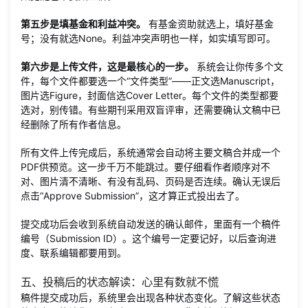
第五步是填基金和利益冲突。
有基金资助就选上，填好基金
号；没有就选None。利益冲突声明也一样，如实填写即可。
第六步是上传文件，这是最核心的一步。
系统会让你传多个文
件，每个文件都要选一个“文件类型”——正文选Manuscript，
图片选Figure，封面信选Cover Letter。每个文件的类型都要
选对，别传错。有些期刊采用双盲评审，还需要确认文稿中已
经删除了所有作者信息。
所有文件上传完成后，系统通常会自动将主要文稿合并成一个
PDF供预览。这一步千万不能跳过。要仔细看作者顺序对不
对、图片清不清晰、有没有乱码、页码是否连续。确认无误后
点击“Approve Submission”，这才算正式投出去了。
提交成功后会收到系统自动发送的确认邮件，里面有一个稿件
编号（Submission ID）。这个编号一定要记好，以后查询进
度、联系编辑都要用到。
五、投稿后的状态解读：心里有数就不慌
稿件提交成功后，系统里会出现各种状态变化。了解这些状态