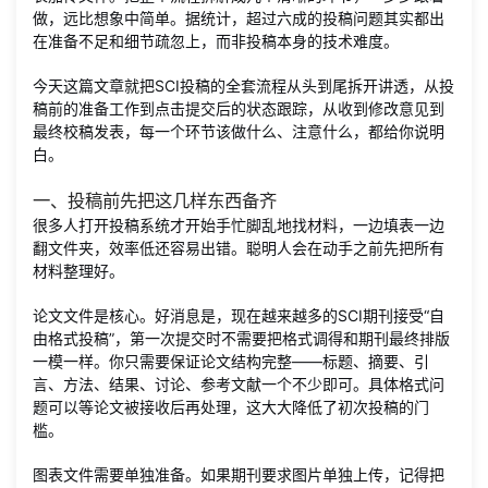
做，远比想象中简单。据统计，超过六成的投稿问题其实都出
在准备不足和细节疏忽上，而非投稿本身的技术难度。
今天这篇文章就把SCI投稿的全套流程从头到尾拆开讲透，从投
稿前的准备工作到点击提交后的状态跟踪，从收到修改意见到
最终校稿发表，每一个环节该做什么、注意什么，都给你说明
白。
一、投稿前先把这几样东西备齐
很多人打开投稿系统才开始手忙脚乱地找材料，一边填表一边
翻文件夹，效率低还容易出错。聪明人会在动手之前先把所有
材料整理好。
论文文件是核心。好消息是，现在越来越多的SCI期刊接受“自
由格式投稿”，第一次提交时不需要把格式调得和期刊最终排版
一模一样。你只需要保证论文结构完整——标题、摘要、引
言、方法、结果、讨论、参考文献一个不少即可。具体格式问
题可以等论文被接收后再处理，这大大降低了初次投稿的门
槛。
图表文件需要单独准备。如果期刊要求图片单独上传，记得把