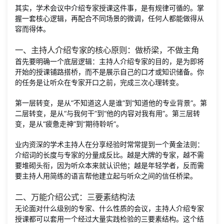
其实，学术会议中介绍专家授课这件事，是有规律可循的。掌
握一套核心逻辑，再配合不同场景的微调，任何人都能做得从
容而得体。
一、主持人介绍专家的核心原则：做桥梁，不做主角
首先要明确一个底层逻辑：主持人介绍专家的目的，是为即将
开始的授课铺路搭桥，而不是展示自己的口才或知识储备。你
的任务是让听众在专家开口之前，完成三次心理转变。
第一层转变，是从“不知道这人是谁”到“知道他的专业背景”。第
二层转变，是从“与我何干”到“他的内容对我有用”。第三层转
变，是从“疲惫走神”到“期待聆听”。
业内资深的学术主持人在分享经验时常常提到一个黄金法则：
介绍词的长度与专家的分量成反比。越是大牌的专家，越不需
要堆砌头衔，因为听众本来就认识他；越是年轻学者，反而需
要主持人用简练的语言帮他建立起与听众之间的信任桥梁。
二、万能介绍公式：三要素结构法
无论面对什么级别的专家、什么性质的会议，主持人介绍专家
授课都可以套用一个经过大量实践检验的三要素结构。这个结