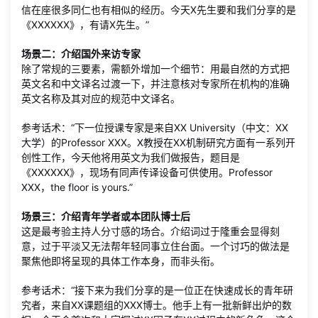
信在座很多同仁也有相似的经历。今天X先生要和我们分享的是
《XXXXXX》，有请X先生。”
场景二：介绍国外来访专家
除了常规的三要素，需额外增加一个细节：用最自然的方式把
英文名和中文译名过渡一下，并注意核对专家所在机构的准确
英文名称及其对应的规范中文译名。
参考话术：“下一位授课专家是来自XX University（中文：XX
大学）的Professor XXX。X教授在XX机制研究方面有一系列开
创性工作，今天他将用英文为我们做报告，题目是
《XXXXXX》，现场有同声传译设备可供使用。Professor
XXX，the floor is yours.”
场景三：介绍青年学者或本团队博士后
这是最考验主持人分寸感的场合。介绍词过于隆重会显得刻
意，过于平淡又无法帮年轻同事立住台面。一个讨巧的做法是
聚焦他即将呈现的具体工作本身，而非头衔。
参考话术：“接下来为我们分享的是一位正在快速成长的青年研
究者，来自XX课题组的XXX博士。他手上有一批新鲜出炉的数