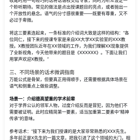
收尾时用一句轻巧的话将话语权交给专家，同时为听众设定一
个聆听期待。常见的做法是点出授课题目的亮点，或者抛出一
个开放性的悬念。语气的分寸感很重要——既要有尊重，又不
必过于卑微。
将这三要素连起来，一条标准的介绍词大致是这样的结构：“各
位同仁，接下来的授课专家是来自XX大学XX实验室的XXX教
授。X教授团队近年在XX领域的工作，为我们理解XX现象提供
了全新视角，今天他带来的题目是《XXXXXX》。下面让我们
用掌声欢迎X教授。”
三、不同场景的话术微调指南
万能公式是骨架，但要真正用得顺手，还需要根据具体场景在
语气和侧重点上做些调整。
场景一：介绍德高望重的学术前辈
对于学界公认的领军人物，过度介绍反而是冒犯，因为他们不
需要被证明。此时应精简第一要素，适当加重第二要素中“精神
传承”的意味。
参考话术：“接下来为我们授课的是大家非常熟悉的XXX先生。
多年前正是X先生的一篇文章，把我引进了这个领域的大门，相