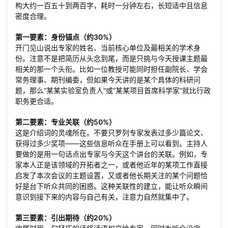
构大约一百五十到两百字，耗时一分钟左右，长短适中且信息
密度合理。
第一要素：身份锚点（约30%）
开门见山说出专家的姓名、当前核心单位及最相关的学术身
份。注意不是把简历从头念到尾，而是只挑与今天授课主题最
相关的那一个头衔。比如一位教授可能同时担任副院长、学会
常务理事、期刊编委，但如果今天讲的是某个具体的科研问
题，那么“某某实验室负责人”或“某某项目首席科学家”就比行政
职务更合适。
第二要素：专业关联（约50%）
这是介绍词的灵魂所在。不要只罗列专家发表过多少篇论文、
获得过多少奖项——这些信息听众在手册上可以看到。主持人
要做的是用一句话点出专家与今天这个讲台的关联。例如，专
家本人正是该领域的开拓者之一，或者他近年的某项工作直接
启发了本次会议的主题设置，又或者他长期关注的某个问题恰
好是台下听众共同的困惑。这种关联性的建立，能让听众瞬间
意识到接下来的内容与自己有关，注意力自然就集中了。
第三要素：引出期待（约20%）