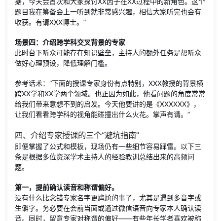
据，今天会首次和大家探讨XX因子在XX过程中的新角色。这个
题目我在筹备会上一听到就非常感兴趣，相信大家听完也会有
收获。有请XXX博士。”
场景四：介绍跨学科交叉背景的专家
此时台下听众可能存在知识壁垒，主持人的额外任务是帮听众
做好心理预设，降低理解门槛。
参考话术：“下面的授课专家身份有点特别，XXX教授的背景横
跨XX学和XX学两个领域。也正因为如此，他看问题的角度常常
给我们带来意想不到的启发。今天他要讲的是《XXXXXX》，
让我们看看跨学科的视角能碰撞出什么火花。掌声有请。”
四、介绍专家授课的三个“避坑指南”
即便掌握了公式和模板，现场仍有一些细节容易踩雷。以下三
条是根据多位资深学术主持人的经验教训总结出来的高频问
题。
第一，提前确认读音和称谓偏好。
没有什么比念错专家名字更尴尬的事了，尤其是遇到多音字或
生僻字。务必要在会前当面或通过微信语音向专家本人确认读
音。同时，留意专家对称谓的偏好——有些年长学者喜欢被称