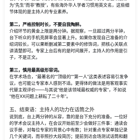
为“先生”而非“教授”，有些海外华人学者习惯用英文名，这些细
节体现的是主持人的专业素养。
第二，严格控制时长，不要自我陶醉。
介绍环节的黄金上限是两分钟。据观察，一旦超过两分半钟，
台下听众的手机亮屏率会显著上升。如果你发现自己准备的介
绍词较长，可以果断删减第二要素中的修饰词，把核心关联点
讲清楚即可。专家上台后有的是时间展开，主持人的作用是引
子，不是正文。
第三，慎用最高级形容词。
在学术场合，“最著名的”“顶级的”“第一人”这类表述容易引发争
议，也可能让专家本人感到不适。更得体的做法是用客观事实
代替主观评价——与其说“他是该领域最权威的专家”，不如说
“他在XX问题上耕耘了二十年”。
五、结束语：主持人的功力在话筒之外
说到底，台上两分钟的从容，靠的是台下充分的准备。一位好
的学术会议主持人，在会议开始前至少会做好三件事：通读会
议手册，对每位专家的背景心中有数；针对重点专家单独记录
几个关键词，而非照抄大段简历；提前到达会场测试话筒和翻