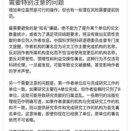
需要特别注意的问题
增加单位虽然是可行的操作，但也有一些潜在风险需要提前防
范。
最需要避免的是"挂名"嫌疑。绝不能为了提升某个单位的论文
数量统计，或者为了满足项目结题要求，将没有做出实质性贡
献的单位列入作者信息。中国科学院科研道德委员会曾专门发
文提醒，作者机构的署名应为论文工作主要完成机构的名称，
反对因作者所属机构变化而不恰当地使用变更后的机构名称，
更反对荣誉性、馈赠性和利益交换性署名。这种行为不仅违背
科研伦理，一旦被发现，可能导致论文被撤稿，甚至影响作者
的学术声誉。
另一个需要注意的问题是，第一作者单位应与完成研究工作的
单位一致。如果研究主要在A单位完成，但作者投稿时只列了B
单位，这就可能导致研究贡献的归属混乱。一些期刊的出版伦
理规范中明确写道，如果作者隶属的机构与完成研究工作的机
构不一致，则以提供研究条件和完成研究工作的机构为首先署
名单位。这意味着，即使你现在已经换了单位，原单位的署名
依然不可省略。