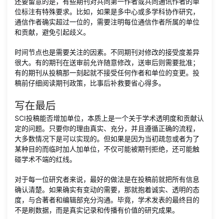
还要留意的是，有些期刊对共同第一作者或共同通讯作者的单
位标注有特殊要求。比如，如果是多中心或多学科协作研究，
通信作者确实超过一位的，需要注明每位通信作者所属的单位
和贡献，避免引起歧义。
时间节点也是需要关注的因素。不同期刊对修改的接受度差异
很大。有的期刊在送审前允许随意修改，送审后则需要批准；
有的期刊从投稿那一刻起就不接受任何作者和单位的变更。投
稿前仔细阅读期刊政策，比事后补救要省心得多。
写在最后
SCI投稿能否增加单位，本质上是一个关于学术透明度和贡献认
定的问题。只要你的理由真实、充分，并且遵循正确的流程，
大多数情况下是可以实现的。但如果是因为当初疏忽或者为了
某种目的而临时加人加单位，不仅可能被期刊拒绝，还可能触
碰学术不端的红线。
对于每一位研究者来说，最好的做法是在投稿前就把所有信息
确认清楚。如果确实有变动的需要，那就抱着诚实、透明的态
度，与合著者和编辑部充分沟通。毕竟，学术发表的最终目的
不是刷数据，而是真实记录和传播有价值的研究成果。