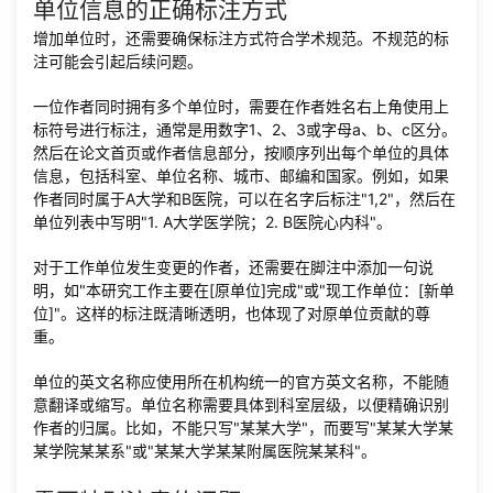
单位信息的正确标注方式
增加单位时，还需要确保标注方式符合学术规范。不规范的标
注可能会引起后续问题。
一位作者同时拥有多个单位时，需要在作者姓名右上角使用上
标符号进行标注，通常是用数字1、2、3或字母a、b、c区分。
然后在论文首页或作者信息部分，按顺序列出每个单位的具体
信息，包括科室、单位名称、城市、邮编和国家。例如，如果
作者同时属于A大学和B医院，可以在名字后标注"1,2"，然后在
单位列表中写明"1. A大学医学院；2. B医院心内科"。
对于工作单位发生变更的作者，还需要在脚注中添加一句说
明，如"本研究工作主要在[原单位]完成"或"现工作单位：[新单
位]"。这样的标注既清晰透明，也体现了对原单位贡献的尊
重。
单位的英文名称应使用所在机构统一的官方英文名称，不能随
意翻译或缩写。单位名称需要具体到科室层级，以便精确识别
作者的归属。比如，不能只写"某某大学"，而要写"某某大学某
某学院某某系"或"某某大学某某附属医院某某科"。