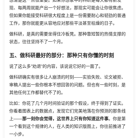
想清楚这一点很重要。如果你想象中的科研是每天都有新发
现、每两周就能产出一个好想法，那现实可能会让你很焦虑。
但如果你能接受科研很大程度上是一份需要耐心和韧劲的普通
工作，那你就能更从容地应对那些平淡甚至枯燥的日子。
做科研，是真的需要坐得住冷板凳。那种靠短暂的热情支撑的
状态，往往坚持不了一个月。
五、做科研最好的部分：那种只有你懂的时刻
说了这么多"劝退"的内容，该说说它好的一面了。
做科研确实有很多让人崩溃的时刻——实验失败、论文被拒、
审稿人提出一些你根本不想回答的问题。但也有一些时刻，是
其他任何工作都替代不了的。
比如：你花了几个月时间验证的那个假设，终于得到了证实。
你看着图表上的数据点，发现它们完美地落在你预测的那条线
上——
那一刻你会觉得，这世界上只有你知道这件事
。你是第
一个看到这个规律的人，在人类的知识版图上，你往前推进了
一小步。