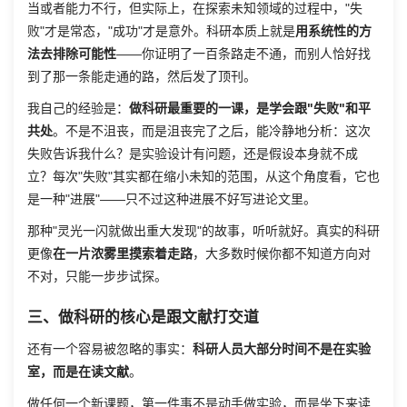
当或者能力不行，但实际上，在探索未知领域的过程中，"失
败"才是常态，"成功"才是意外。科研本质上就是
用系统性的方
法去排除可能性
——你证明了一百条路走不通，而别人恰好找
到了那一条能走通的路，然后发了顶刊。
我自己的经验是：
做科研最重要的一课，是学会跟"失败"和平
共处
。不是不沮丧，而是沮丧完了之后，能冷静地分析：这次
失败告诉我什么？是实验设计有问题，还是假设本身就不成
立？每次"失败"其实都在缩小未知的范围，从这个角度看，它也
是一种"进展"——只不过这种进展不好写进论文里。
那种"灵光一闪就做出重大发现"的故事，听听就好。真实的科研
更像
在一片浓雾里摸索着走路
，大多数时候你都不知道方向对
不对，只能一步步试探。
三、做科研的核心是跟文献打交道
还有一个容易被忽略的事实：
科研人员大部分时间不是在实验
室，而是在读文献
。
做任何一个新课题，第一件事不是动手做实验，而是坐下来读