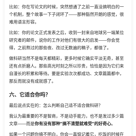
比如：你在写论文的时候，突然想通了之前一直没搞明白的一
个机制，整个故事一下子闭环了——那种豁然开朗的感觉，很
难用语言形容。
比如：你的论文正式发表之后，收到一封来自地球另一端某位
研究者的邮件，说你的工作对他们有很大的启发——你会觉
得，之前熬过的那些夜、改过无数遍的稿子，都值了。
做科研当然不是每天都精彩，更多时候它确实平淡无奇，甚至
还有点折磨人。那些高光时刻之所以珍贵，恰恰是因为它们来
自漫长的积累和等待。要是实验次次都成功、文章篇篇都中，
那反而就没有成就感了。
六、它适合你吗？
最后说点实在的：怎么判断自己适不适合做科研？
我认为最重要的不是智商，不是动手能力，也不是发过多少篇
文章——而是
你有没有那种"搞不清楚就难受"的好奇心
。
如果一个问题你搞不明白，你会一直惦记着它，吃饭的时候在