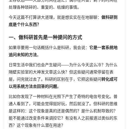
生存状态——大部分时间在迷茫，偶尔在兴奋，剩下的时间在
处理各种琐碎的、重复的、枯燥的事情。
今天这篇不打算讲大道理，就是想实实在在地聊聊：
做科研到
底是个什么东西？
一、做科研首先是一种提问的方式
如果非要用一句话概括什么是科研，我会说：
它是一套系统地
追问未知的方法
。
日常生活中我们也会产生疑问——为什么今天这么冷？为什么
隔壁实验室的大神发文章这么快？但这些疑问通常停留在表
层，问完就过去了。科研的区别在于，它把这些疑问
转化成可
以用系统方法去回答的问题
。
比如你发现了一种材料在光照下产生了奇特的电信号变化。普
通人看到了，可能会觉得挺好玩，然后就没了。但科研的思维
是这样的：这个现象是真的还是偶然的？是什么机制导致的？
能不能通过改变条件来调控它？有没有人之前报道过类似的东
西？这个现象有什么潜在用途？