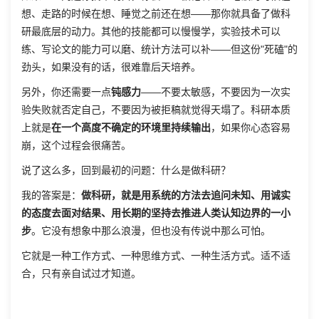
想、走路的时候在想、睡觉之前还在想——那你就具备了做科
研最底层的动力。其他的技能都可以慢慢学，实验技术可以
练、写论文的能力可以磨、统计方法可以补——但这份"死磕"的
劲头，如果没有的话，很难靠后天培养。
另外，你还需要一点
钝感力
——不要太敏感，不要因为一次实
验失败就否定自己，不要因为被拒稿就觉得天塌了。科研本质
上就是
在一个高度不确定的环境里持续输出
，如果你心态容易
崩，这个过程会很痛苦。
说了这么多，回到最初的问题：什么是做科研？
我的答案是：
做科研，就是用系统的方法去追问未知、用诚实
的态度去面对结果、用长期的坚持去推进人类认知边界的一小
步
。它没有想象中那么浪漫，但也没有传说中那么可怕。
它就是一种工作方式、一种思维方式、一种生活方式。适不适
合，只有亲自试过才知道。