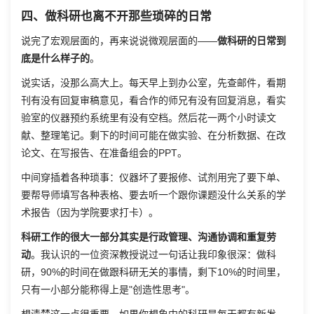
四、做科研也离不开那些琐碎的日常
说完了宏观层面的，再来说说微观层面的——
做科研的日常到
底是什么样子的
。
说实话，没那么高大上。每天早上到办公室，先查邮件，看期
刊有没有回复审稿意见，看合作的师兄有没有回复消息，看实
验室的仪器预约系统里有没有空档。然后花一两个小时读文
献、整理笔记。剩下的时间可能在做实验、在分析数据、在改
论文、在写报告、在准备组会的PPT。
中间穿插着各种琐事：仪器坏了要报修、试剂用完了要下单、
要帮导师填写各种表格、要去听一个跟你课题没什么关系的学
术报告（因为学院要求打卡）。
科研工作的很大一部分其实是行政管理、沟通协调和重复劳
动
。我认识的一位资深教授说过一句话让我印象很深：做科
研，90%的时间在做跟科研无关的事情，剩下10%的时间里，
只有一小部分能称得上是"创造性思考"。