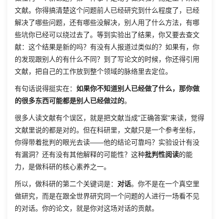
文献。你得搞清楚这个问题前人已经研究到什么程度了，已经
解决了哪些问题，还有哪些没解决，别人用了什么方法，有哪
些坑你已经可以绕过去了。等到实验出了结果，你又要去查文
献：这个结果是新的吗？有没有人报道过类似的？如果有，你
的发现跟别人的有什么不同？到了写论文的时候，你还得引用
文献，把自己的工作放到整个领域的脉络里去定位。
有句话说得挺实在：
如果你不知道别人已经做了什么，那你做
的很多东西可能都是别人已经做过的
。
很多人读文献有个误区，就是把文献当成"正确答案"来读，觉得
文献里说的都是对的。但在科研里，文献只是一个参考坐标，
你得带着批判的眼光去读——他的结论可靠吗？实验设计有没
有漏洞？还有没有其他解释的可能性？这种
批判性阅读
的能
力，是做科研的核心素养之一。
所以，做科研的第二个关键词是：
对话
。你不是在一个真空里
做研究，而是在跟全世界研究同一个问题的人进行一场看不见
的对话。你的论文，就是你对这场对话的贡献。