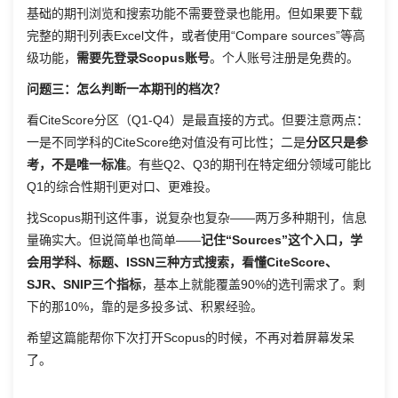
基础的期刊浏览和搜索功能不需要登录也能用。但如果要下载
完整的期刊列表Excel文件，或者使用“Compare sources”等高
级功能，
需要先登录Scopus账号
。个人账号注册是免费的。
问题三：怎么判断一本期刊的档次？
看CiteScore分区（Q1-Q4）是最直接的方式。但要注意两点：
一是不同学科的CiteScore绝对值没有可比性；二是
分区只是参
考，不是唯一标准
。有些Q2、Q3的期刊在特定细分领域可能比
Q1的综合性期刊更对口、更难投。
找Scopus期刊这件事，说复杂也复杂——两万多种期刊，信息
量确实大。但说简单也简单——
记住“Sources”这个入口，学
会用学科、标题、ISSN三种方式搜索，看懂CiteScore、
SJR、SNIP三个指标
，基本上就能覆盖90%的选刊需求了。剩
下的那10%，靠的是多投多试、积累经验。
希望这篇能帮你下次打开Scopus的时候，不再对着屏幕发呆
了。