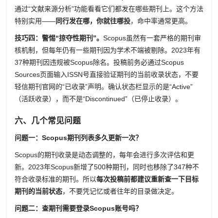
通过“文献来源分析”功能看看它们都发在哪些期刊上。这个方法
特别实用——
同行发在哪，你就往哪投
，命中率通常更高。
技巧四：警惕“掠夺性期刊”。
Scopus虽然有一套严格的期刊审
核机制，但每年仍有一些期刊因为学术不端被剔除。2023年有
37种期刊因违规被Scopus除名。投稿前务必通过Scopus
Sources页面输入ISSN号直接验证期刊的当前收录状态，不要
轻信期刊官网的“已收录”声明。确认状态栏显示的是“Active”
（活跃收录），而不是“Discontinued”（已停止收录）。
六、几个常见问题
问题一：Scopus期刊列表多久更新一次？
Scopus的期刊收录是动态调整的，每年会进行多次评估和更
新。2023年Scopus新增了500种期刊，同时也移除了347种不
符合收录标准的期刊。所以
每次投稿前都建议重新查一下目标
期刊的当前状态
，不要凭记忆或者往年的目录做决定。
问题二：查期刊需要登录Scopus账号吗？