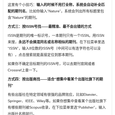
这里有个小技巧：
输入的时候不用打全称，系统会自动补全匹
配的期刊名
。比如你输入“Nature”，系统会列出所有标题里包
含“Nature”的期刊。
方式三：按ISSN号找——最精准、最不会出错的方式
ISSN是期刊的唯一标识号，一本期刊只有一个ISSN。用ISSN
来搜，
永远不会搞混同名或名称相似的期刊
。在下拉菜单里选
“ISSN”，输入8位数的ISSN号（中间可以有连字符也可以没
有），点击搜索就能直接定位到那本期刊。
如果你不确定目标期刊的ISSN号，可以去期刊官网或者
Crossref上查一下。
方式四：按出版商找——适合“想集中看某个出版社旗下的期
刊”
有些出版社在特定领域有很强的品牌效应，比如Elsevier、
Springer、IEEE、Wiley等。如果你想集中查看某个出版社旗下
有哪些期刊被Scopus收录，在下拉菜单里选“Publisher”，输入
出版社名称就行。