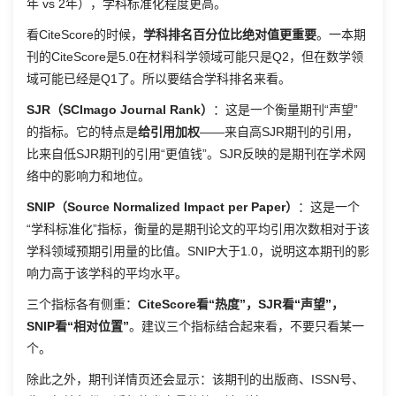
年 vs 2年），学科标准化程度更高。
看CiteScore的时候，
学科排名百分位比绝对值更重要
。一本期
刊的CiteScore是5.0在材料科学领域可能只是Q2，但在数学领
域可能已经是Q1了。所以要结合学科排名来看。
SJR（SCImago Journal Rank）
：这是一个衡量期刊“声望”
的指标。它的特点是
给引用加权
——来自高SJR期刊的引用，
比来自低SJR期刊的引用“更值钱”。SJR反映的是期刊在学术网
络中的影响力和地位。
SNIP（Source Normalized Impact per Paper）
：这是一个
“学科标准化”指标，衡量的是期刊论文的平均引用次数相对于该
学科领域预期引用量的比值。SNIP大于1.0，说明这本期刊的影
响力高于该学科的平均水平。
三个指标各有侧重：
CiteScore看“热度”，SJR看“声望”，
SNIP看“相对位置”
。建议三个指标结合起来看，不要只看某一
个。
除此之外，期刊详情页还会显示：该期刊的出版商、ISSN号、