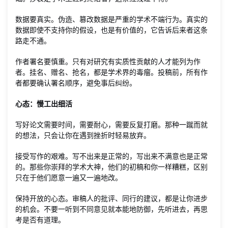
数据要真实。伪造、篡改数据是严重的学术不端行为。真实的
数据即使不支持你的假设，也是有价值的，它告诉后来者这条
路走不通。
作者署名要慎重。只有对研究有实质性贡献的人才能列为作
者。挂名、赠名、抢名，都是学术界的毒瘤。投稿前，所有作
者都要确认署名顺序，避免事后纠纷。
心态：慢工出细活
写好论文需要时间，需要耐心，需要反复打磨。那种一蹴而就
的想法，只会让你在遇到挫折时轻易放弃。
接受写作的艰难。写不出来是正常的，写出来不满意也是正常
的。那些你崇拜的学术大神，他们的初稿和你一样糟糕，区别
只在于他们愿意一遍又一遍地改。
保持开放的心态。审稿人的批评、同行的建议，都是让你进步
的机会。不要一听到不同意见就本能地防御，先听进去，再思
考是否有道理。