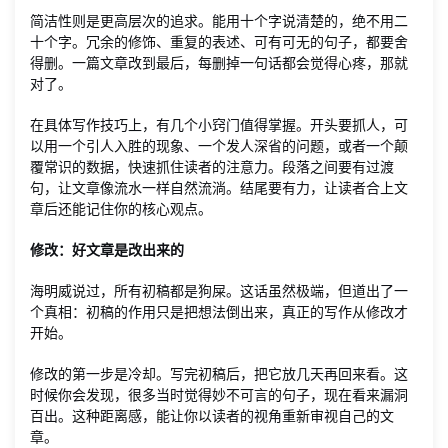
简洁性则是更高层次的追求。能用十个字说清楚的，绝不用二
十个字。冗余的修饰、重复的表述、可有可无的句子，都要舍
得删。一篇文章改到最后，每删掉一句话都会觉得心疼，那就
对了。
在具体写作技巧上，有几个小窍门值得掌握。开头要抓人，可
以用一个引人入胜的现象、一个发人深省的问题，或者一个颠
覆常识的数据，快速抓住读者的注意力。段落之间要有过渡
句，让文章像流水一样自然流淌。结尾要有力，让读者合上文
章后还能记住你的核心观点。
修改：好文章是改出来的
海明威说过，所有初稿都是狗屎。这话虽然极端，但道出了一
个真相：初稿的作用只是把想法倒出来，真正的写作从修改才
开始。
修改的第一步是冷却。写完初稿后，把它放几天再回来看。这
时候你会发现，很多当时觉得妙不可言的句子，现在看来漏洞
百出。这种距离感，能让你以读者的视角重新审视自己的文
章。