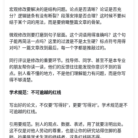
宏观修改要解决的是结构问题。论点是否清晰？论证是否充
分？逻辑链条有没有断裂？段落安排是否合理？这时候不要纠
结于某个词的用法，而是要俯瞰整篇文章的骨架。
微观修改则要打磨到句子层面。这个词语用得准确吗？这个句
子能再简洁一点吗？这里的过渡是不是太生硬？标点符号用得
对吗？一篇文章改到最后，每一个字都是推敲过的。
同行评议是修改的重要环节。找导师、同学、甚至不是本专业
的朋友帮你读一读，他们的反馈往往能发现你意识不到的盲
点。别人看不懂的地方，不是他们理解能力有问题，而是你写
得不够清楚。
学术规范：不可逾越的红线
写出好的论文，不仅要“写得好”，更要“写得对”。学术规范是不
可逾越的红线。
引用要规范。别人的观点、数据、表述，用了就要注明出处。
这不仅是对他人劳动的尊重，也是让你的研究站得住脚的基
础。抄袭是学术生涯的终结者，这条红线碰不得。