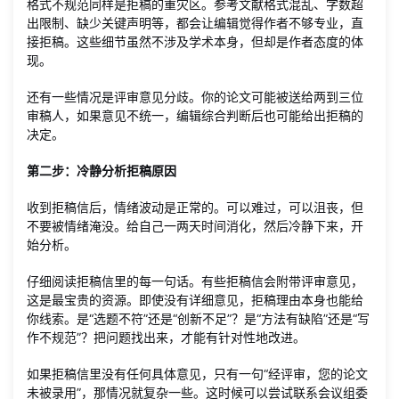
格式不规范同样是拒稿的重灾区。参考文献格式混乱、字数超
出限制、缺少关键声明等，都会让编辑觉得作者不够专业，直
接拒稿。这些细节虽然不涉及学术本身，但却是作者态度的体
现。
还有一些情况是评审意见分歧。你的论文可能被送给两到三位
审稿人，如果意见不统一，编辑综合判断后也可能给出拒稿的
决定。
第二步：冷静分析拒稿原因
收到拒稿信后，情绪波动是正常的。可以难过，可以沮丧，但
不要被情绪淹没。给自己一两天时间消化，然后冷静下来，开
始分析。
仔细阅读拒稿信里的每一句话。有些拒稿信会附带评审意见，
这是最宝贵的资源。即使没有详细意见，拒稿理由本身也能给
你线索。是“选题不符”还是“创新不足”？是“方法有缺陷”还是“写
作不规范”？把问题找出来，才能有针对性地改进。
如果拒稿信里没有任何具体意见，只有一句“经评审，您的论文
未被录用”，那情况就复杂一些。这时候可以尝试联系会议组委