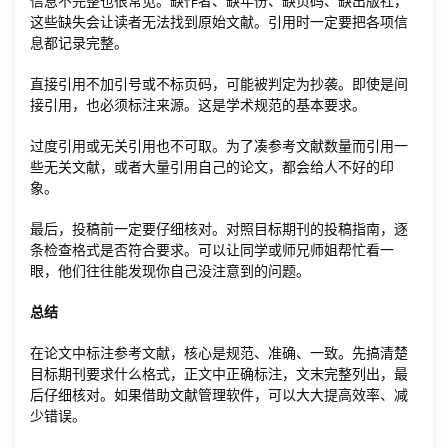
信息不完整也很常见。缺作者、缺年份、缺页码、缺出版社，
这些缺失会让读者无法找到原始文献。引用时一定要把各项信
息都记录完整。
直接引用不加引号或不标页码，可能被判定为抄袭。即使是间
接引用，也必须标注来源。这是学术规范的基本要求。
过度引用或无关引用也不可取。为了凑参考文献数量而引用一
些无关文献，或者大量引用自己的论文，都会给人不好的印
象。
最后，投稿前一定要仔细核对。对照目标期刊的投稿指南，逐
条检查格式是否符合要求。可以让同学或师兄师姐帮忙看一
眼，他们往往能发现你自己没注意到的问题。
总结
在论文中标注参考文献，核心是规范、准确、一致。先搞清楚
目标期刊要求什么格式，正文中正确标注，文末完整列出，最
后仔细核对。如果借助文献管理软件，可以大大提高效率、减
少错误。