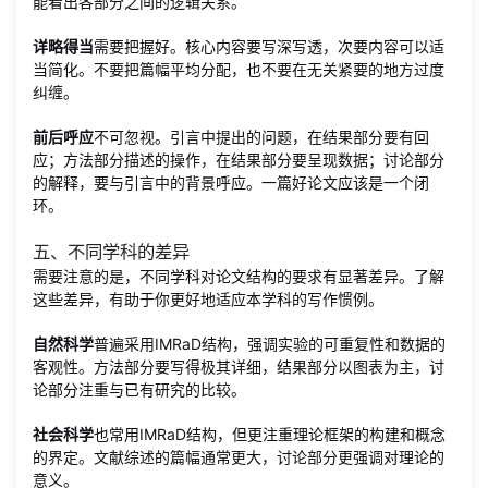
能看出各部分之间的逻辑关系。
详略得当
需要把握好。核心内容要写深写透，次要内容可以适
当简化。不要把篇幅平均分配，也不要在无关紧要的地方过度
纠缠。
前后呼应
不可忽视。引言中提出的问题，在结果部分要有回
应；方法部分描述的操作，在结果部分要呈现数据；讨论部分
的解释，要与引言中的背景呼应。一篇好论文应该是一个闭
环。
五、不同学科的差异
需要注意的是，不同学科对论文结构的要求有显著差异。了解
这些差异，有助于你更好地适应本学科的写作惯例。
自然科学
普遍采用IMRaD结构，强调实验的可重复性和数据的
客观性。方法部分要写得极其详细，结果部分以图表为主，讨
论部分注重与已有研究的比较。
社会科学
也常用IMRaD结构，但更注重理论框架的构建和概念
的界定。文献综述的篇幅通常更大，讨论部分更强调对理论的
意义。