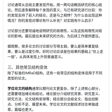
讨论通常从总结主要发现开始，用一两句话概括研究的核心结
论。然后逐条解释每个发现的意义，与已有研究进行比较：你
的发现支持了前人的结论，还是与之相悖？为什么会出现这种
情况？你的发现对理论有什么补充？对实践有什么启示？
讨论部分还要坦诚地说明研究的局限性，以及这些局限性对结
论的影响。最后提出未来研究的方向，为后续工作提供建议。
据观察，很多论文的讨论部分写得太弱，要么是简单重复结
果，要么是过度引申。好的讨论应该是在结果的基础上“往上走
一层”，从具体发现上升到普遍意义。
三、其他常见结构变体
除了标准的IMRaD结构，还有一些常见的结构变体适用于不同
类型的论文。
学位论文的结构
通常比期刊论文更复杂，除了上述核心部分，
还需要增加绪论和结论。绪论部分介绍研究背景、研究意义、
研究方法、论文结构安排等；结论部分总结全文、指出创新
点、分析不足、展望未来。学位论文的文献综述往往单独成
章，篇幅也更大。