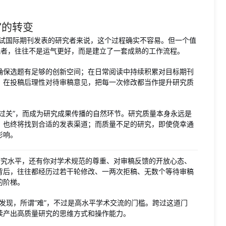
”的转变
始尝试国际期刊发表的研究者来说，这个过程确实不容易。但一个值
究者，往往不是运气更好，而是建立了一套成熟的工作流程。
确保选题有足够的创新空间；在日常阅读中持续积累对目标期刊
；在投稿后理性对待审稿意见，把每一次修改都当作提升研究质
过关”，而成为研究成果传播的自然环节。研究质量本身永远是
，也终将找到合适的发表渠道；而质量不足的研究，即使侥幸通
影响。
研究水平，还有你对学术规范的尊重、对审稿反馈的开放心态、
背后，往往都经历过若干轮修改、一两次拒稿、无数个等待审稿
的阶梯。
会发现，所谓“难”，不过是高水平学术交流的门槛。跨过这道门
续产出高质量研究的思维方式和操作能力。