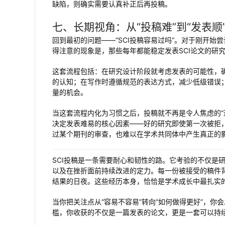
缺陷，则确实需要认真补正后再投稿。
七、长期视角：从“投稿难”到“发表顺
回到最初的问题——“SCI投稿容易过吗”。对于刚开
得注意的现象是，那些每年都能稳定发表SCI论文的研
这套流程包括：在研究设计阶段就考虑发表的可能性，
的认知；在写作时遵循规范的表达方式，减少低级错误
量的机会。
当这套流程内化为习惯之后，投稿就不再是令人焦虑的“
决定发表难易的核心因素——好的研究即使第一次被拒
过某个期刊的审查，也难以在学术共同体中产生真正的
SCI投稿是一条需要耐心和韧性的路。它考验的不仅是
以及在挫折面前持续改进的定力。每一份被接受的稿件
结果的日夜。这些经历本身，恰恰是学术成长中最扎实
当你把关注点从“容易不容易”转向“如何做得更好”，你
槛，你收获的不仅是一篇发表的论文，更是一套可以持