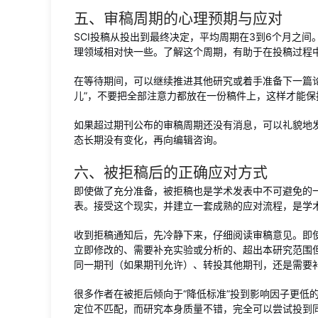
五、审稿周期的心理预期与应对
SCI投稿从投出到最终决定，平均周期在3到6个月之
理领域相对快一些。了解这个周期，有助于在投稿过程
在等待期间，可以继续推进其他研究或着手准备下一篇
儿”，不要把全部注意力都放在一份稿件上，这样才能保
如果超过期刊公布的审稿周期还没有消息，可以礼貌地
态长期没有变化，再向编辑咨询。
六、被拒稿后的正确应对方式
即使做了充分准备，被拒稿也是学术发表中不可避免的一
表。接受这个现实，并建立一套成熟的应对流程，是学
收到拒稿通知后，先冷静下来，仔细阅读审稿意见。即
立即修改的、需要补充实验或分析的、超出本研究范围
同一期刊（如果期刊允许）、转投其他期刊，还是需要
很多作者在被拒后倾向于“降低标准”投到影响因子更低
定位不匹配，而研究本身质量不错，完全可以尝试投到