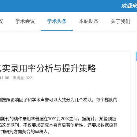
欢迎来到国
议
学术会议
学术头条
本站动态
关于我们
真实录用率分析与提升策略
-11-06 浏览量:
3221
I期刊按照影响因子和学术声誉可以大致分为几个梯队，每个梯队的
类期刊的稿件录用率普遍在10%到20%之间。据统计，某些顶级
稿这类期刊，不仅要求研究本身有显著创新性，还要求数据极其
碰到研究方向契合的审稿人。