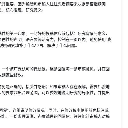
尤其重要，因为编辑和审稿人往往先看摘要来决定是否继续阅
法、核心发现、研究意义。
稿件的第一印象。一封好的投稿信应该包括：研究背景与意义、
原创性的声明。语言要简洁有力，控制在一页以内。避免使用“我
实说明研究填补了什么空白、解决了什么问题。
。一个被广泛认可的做法是，逐条回复每一条审稿意见，并在回
找到这些修改。
意见是正确的，接受并感谢；如果审稿人存在误解，需要礼貌地
人的要求超出合理范围，可以委婉地说明研究的局限性，并提出
回复”，详细说明修改情况。同时，在修改稿中使用颜色标注或
指出，一份条理清晰、态度诚恳的回复信，往往能让审稿人对稿