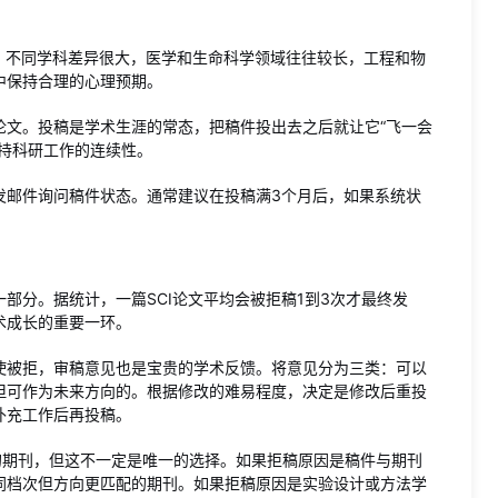
间。不同学科差异很大，医学和生命科学领域往往较长，工程和物
中保持合理的心理预期。
论文。投稿是学术生涯的常态，把稿件投出去之后就让它“飞一会
持科研工作的连续性。
发邮件询问稿件状态。通常建议在投稿满3个月后，如果系统状
部分。据统计，一篇SCI论文平均会被拒稿1到3次才最终发
术成长的重要一环。
使被拒，审稿意见也是宝贵的学术反馈。将意见分为三类：可以
但可作为未来方向的。根据修改的难易程度，决定是修改后重投
补充工作后再投稿。
的期刊，但这不一定是唯一的选择。如果拒稿原因是稿件与期刊
同档次但方向更匹配的期刊。如果拒稿原因是实验设计或方法学