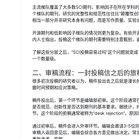
主流梯队覆盖了大多数SCI期刊，影响因子在所在学科的
个梯队的期刊，研究的完整性和规范性往往比“颠覆性创
相当一部分并非研究本身有问题，而是写作质量、实验
开源期刊和低影响因子梯队的情况则更为复杂。有些开
内人士指出，投稿这个梯队的期刊需要特别注意甄别，
了解这些分层之后，“SCI投稿容易过吗”这个问题就变成
一个数量级。
二、审稿流程：一封投稿信之后的旅
很多初次投稿的研究者以为，稿件投出去之后就是漫长
握时间预期和应对策略。
稿件投出后，第一个环节是编辑部初审。这个阶段通常在
是否规范、创新性是否达到期刊的基本要求。据统计，约
节。这个阶段的拒稿通常被称为“desk rejectio
通过初审后，稿件会进入外审环节。编辑会邀请3-5位
审稿人返回意见后，编辑会综合各方意见做出决定。常
重新考虑、拒稿。