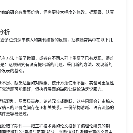
为你的研究有发表价值，但需要较大幅度的修改。据观察，认真
分析
综合多位资深审稿人和期刊编辑的反馈，拒稿通常集中在以下几
已有方法上做了微调，或者在不同人群上重复了已有发现，很难
准是：这项研究有没有提出新的问题、采用新的方法、发现新的
备发表的基础。
量不足、缺乏适当的对照组、统计方法使用不当、实验可重复性
研究选题可能很好，但执行层面的缺陷让结论缺乏说服力。
逻辑混乱、图表质量差、论述冗长或跳跃，这些问题会让审稿人
审稿人的评价之间存在正相关关系。一份结构清晰、语言流畅的
稿件更容易通过。
但投错了期刊——把工程技术类的论文投到了偏理论研究的期
阅读期刊的“目标与范围”部分，查看该期刊近期发表的文章主