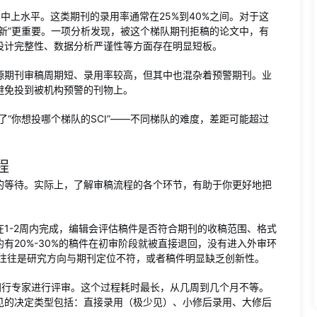
中上水平。这类期刊的录用率通常在25%到40%之间。对于这
新”更重要。一项分析发现，被这个梯队期刊拒稿的论文中，有
设计完整性、数据分析严谨性等方面存在明显短板。
源期刊审稿周期短、录用率较高，但其中也混杂着预警期刊。业
避免投到被机构预警的刊物上。
了“你想投哪个梯队的SCI”——不同梯队的难度，差距可能超过
程
的等待。实际上，了解审稿流程的各个环节，有助于你更好地把
1-2周内完成，编辑会评估稿件是否符合期刊的收稿范围、格式
有20%-30%的稿件在初审阶段就被直接退回，没有进入外审环
n”，原因往往是研究方向与期刊定位不符，或者稿件明显缺乏创新性。
同行专家进行评审。这个过程耗时最长，从几周到几个月不等。
见的决定类型包括：直接录用（极少见）、小修后录用、大修后