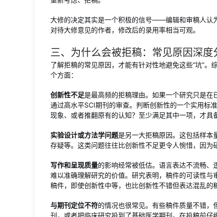
大修的决定其实是一个积极的信号——编辑和审稿人认
对待大修意见的作者，修改后的录用率相当可观。
三、为什么会被拒稿：常见原因深度
了解拒稿的常见原因，才能有针对性地避免这些“坑”。
个方面：
创新性不足
是最高频的拒稿理由。如果一个研究只是在
通过高水平SCI期刊的审查。判断创新性的一个实用标
现象、或者推翻原有的认知？至少满足其中一项，才具
实验设计或方法学问题
是另一大拒稿原因。这包括样本
存疑等。这类问题往往比创新性不足更令人惋惜，因为
写作和呈现质量
的影响经常被低估。语言表达不流畅、
难以准确理解研究的价值。研究表明，稿件的可读性与
稿件，即使创新性中等，也比创新性不错但表达混乱的
与期刊定位不符
的情况也很常见。有些稿件质量不错，
刊，或者把临床研究投到了基础医学期刊。在投稿前仔细