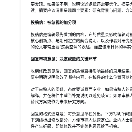
要发现。如果做不到，说明论述逻辑还需要优化。摘要
读。摘要应该清晰呈现四个要素：研究背景与问题、方
投稿信：被忽视的加分项
投稿信是编辑最先看到的内容，它的质量会影响编辑对
核心创新点、与期刊定位的契合说明、以及作者对研究
的论文非常重要”这类空洞的表述，而应该用具体的事
回复审稿意见：决定成败的关键环节
收到修改意见后，回复的质量直接影响最终的录用结果
复中明确说明修改了哪些内容、在稿件的什么位置可以
对于审稿人的质疑，态度要诚恳而专业。如果审稿人的
解释，并在稿件中适当补充说明以避免歧义；如果审稿
替代方案或作为未来研究方向。
回复的格式通常是：每条意见单独列出，下方写明“作者
下划线标出修改部分，方便审稿人快速定位。业内人士
件产生好感，即使修改并不完美也愿意给予机会。