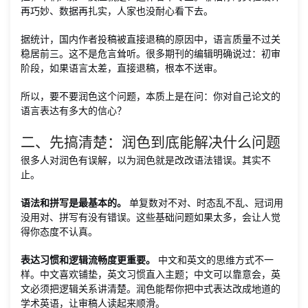
再巧妙、数据再扎实，人家也没耐心看下去。
据统计，国内作者投稿被直接退稿的原因中，语言质量不过关
稳居前三。这不是危言耸听。很多期刊的编辑明确说过：初审
阶段，如果语言太差，直接退稿，根本不送审。
所以，要不要润色这个问题，本质上是在问：你对自己论文的
语言表达有多大的信心？
二、先搞清楚：润色到底能解决什么问题
很多人对润色有误解，以为润色就是改改语法错误。其实不
止。
语法和拼写是最基本的。
单复数对不对、时态乱不乱、冠词用
没用对、拼写有没有错误。这些基础问题如果太多，会让人觉
得你态度不认真。
表达习惯和逻辑流畅度更重要。
中文和英文的思维方式不一
样。中文喜欢铺垫，英文习惯直入主题；中文可以靠意会，英
文必须把逻辑关系讲清楚。润色能帮你把中式表达改成地道的
学术英语，让审稿人读起来顺滑。