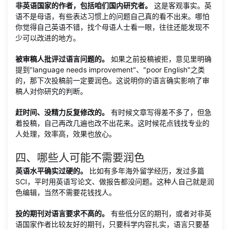
非英语国家的作者，包括咱们国内研究者。
这是客观事实。英
语不是母语，有些表达习惯上的问题自己真的看不出来。哪怕
你觉得自己英语不错，找个母语人士看一眼，往往还能发现不
少可以改进的地方。
被审稿人批评过语言问题的。
如果之前投稿被拒，意见里明确
提到"language needs improvement"、"poor English"之类
的，那下次投稿前一定要润色。这说明你的语言确实影响了审
稿人对你研究的判断。
赶时间、没精力反复修改的。
有时候文章写得差不多了，但急
着投稿，自己再改几遍也改不出花来。这时候花点钱找专业的
人处理，效率高，效果也放心。
四、哪些人可能不需要润色
英语水平确实过硬的。
比如有多年海外留学经历，发过多篇
SCI，平时用英语写论文、做报告都没问题。这种人自己就是润
色编辑，当然不需要花钱找人。
投的期刊对语言要求不高的。
有些低分区的期刊，或者对非英
语国家作者比较友好的期刊，只要科学内容扎实，语言只要基