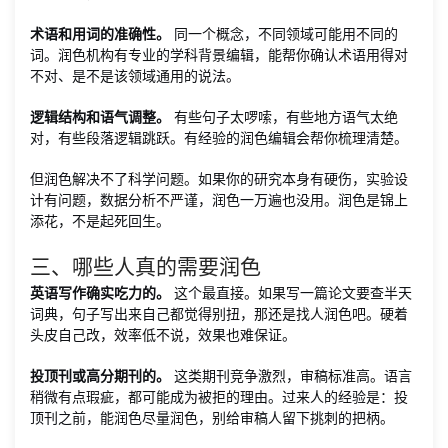
术语和用词的准确性。
同一个概念，不同领域可能用不同的
词。润色机构有专业的学科背景编辑，能帮你确认术语用得对
不对、是不是该领域通用的说法。
逻辑结构和语气调整。
有些句子太啰嗦，有些地方语气太绝
对，有些段落逻辑跳跃。有经验的润色编辑会帮你梳理清楚。
但润色解决不了科学问题。如果你的研究本身有硬伤，实验设
计有问题，数据分析不严谨，润色一万遍也没用。润色是锦上
添花，不是起死回生。
三、哪些人真的需要润色
英语写作确实吃力的。
这个最直接。如果写一篇论文要查半天
词典，句子写出来自己都觉得别扭，那还是找人润色吧。硬着
头皮自己改，效率低不说，效果也难保证。
投顶刊或高分期刊的。
这类期刊竞争激烈，审稿标准高。语言
稍微有点瑕疵，都可能成为被拒的理由。过来人的经验是：投
顶刊之前，能润色尽量润色，别给审稿人留下挑刺的把柄。