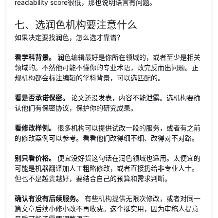
readability score很低，那也说明语言有问题。
七、选润色机构要注意什么
如果决定要找润色，怎么选才靠谱？
看学科背景。
润色编辑最好是你所在领域的，或者至少是相关
领域的。不然他可能不懂你的专业术语，改完反而出问题。正
规机构都会标注编辑的学科背景，可以选匹配的。
看是否承诺保密。
论文还没发表，内容不能泄露。选机构要确
认他们有保密协议，保护你的研究成果。
看修改样例。
很多机构可以提供试改一段的服务，或者有之前
的修改案例可以参考。看看他们改得细不细、改得对不对路。
别只看价格。
便宜没好货这句话在润色领域也适用。太便宜的
可能是机器翻译加人工粗略修改，或者直接扔给非专业人士。
但也不是越贵越好，要结合自己的预算和需求判断。
确认有没有后续服务。
有些机构提供无限次修改，或者对同一
篇文章后续小修小改不再收费。这个挺实用，因为审稿人提意