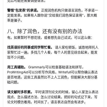
见后可能还需要调整语言。
警惕"包发表"的承诺。
正规润色机构只做语言润色，不承诺一
定能发表。如果有人跟你说"交给我们润色保证录用"，那大概
率是骗子。
八、除了润色，还有没有别的办法
有。如果暂时不想花钱，或者想先自己试试，可以这么做：
找英语好的同事或同学帮忙看。
请人家吃顿饭，诚恳地拜托人
家帮忙过一遍。多找几个人看，每个人的意见综合起来，能发
现不少问题。
用工具辅助。
Grammarly可以检查基础语法和拼写，
ProWritingAid可以分析写作风格，Writefull可以帮你确认表达
是否地道。这些工具虽然比不上人工润色，但能解决大部分基
础问题。
读文献时多积累。
平时读顶刊论文的时候，留心人家怎么表达
观点、怎么描述方法、怎么讨论结果。把好的句式记下来，写
论文时模仿着用。时间长了，语言表达自然会有进步。