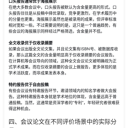
口头报告通常优于海报展示
在绝大多数会议中，口头报告被默认为含金量更高的形式。口
头报告往往是从投稿中择优录取，竞争更激烈，在学术履历中
的分量也更重。海报展示虽然也是被录用的成果，但评审标准
相对宽松一些。不过需要说明的是，这只是一个普遍趋势，有
些会议的海报展示同样经过严格筛选，含金量并不低。
全文收录优于仅收录摘要
如果会议出版全文论文集，并且论文集有ISBN号、被数据库收
录，那么这篇全文的含金量明显高于仅收录摘要的会议报告。
在计算机等会议导向的领域，这种全文会议论文被明确视为正
式学术成果。而在仅收录摘要的会议上做报告，更多体现的是
学术活跃度，而非成果发表本身。
特约报告优于自由投稿
有些会议设有特邀报告环节，邀请领域内的知名学者做大会报
告。这种特邀报告本身就是学术地位的体现，含金量远高于普
通投稿。当然，这通常是资深学者的“专利”，年轻研究者很难获
得这种机会。
四、会议论文在不同评价场景中的实际分