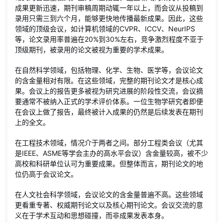
成果更新迅速，期刊审稿周期动辄一年以上，而会议从投稿到
录用只需三到六个月，能够更快地传播最新成果。因此，这些
领域的顶级会议，如计算机领域的CVPR、ICCV、NeurIPS
等，论文录用率普遍在20%到30%左右，竞争激烈程度不亚于
顶级期刊，被录用的论文被视为重要的学术成果。
在自然科学领域，包括物理、化学、生物、医学等，会议论文
的含金量相对有限。在这些领域，完整的期刊论文才是核心成
果。会议上的报告更多被视为研究进展的阶段性交流，会议摘
要通常不被纳入正式的学术评价体系。一位生物学研究者即便
在会议上做了报告，最终被计入成果的仍然是后续发表在期刊
上的全文。
在工程技术领域，情况介于两者之间。部分工程类会议（尤其
是IEEE、ASME等学会主办的高水平会议）含金量较高，被不少
高校和科研单位认可为重要成果。但整体而言，期刊论文的地
位仍高于会议论文。
在人文社会科学领域，会议论文的含金量普遍不高。这些领域
更看重专著、权威期刊论文以及核心期刊论文。会议交流的意
义在于学术互动和思想碰撞，而非成果发表本身。