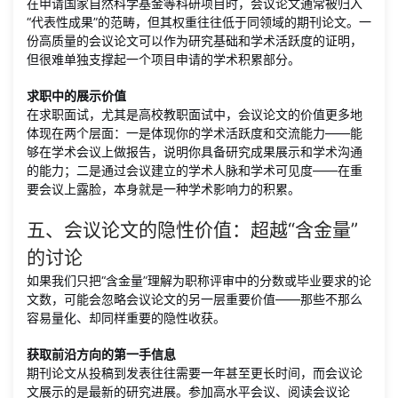
在申请国家自然科学基金等科研项目时，会议论文通常被归入
“代表性成果”的范畴，但其权重往往低于同领域的期刊论文。一
份高质量的会议论文可以作为研究基础和学术活跃度的证明，
但很难单独支撑起一个项目申请的学术积累部分。
求职中的展示价值
在求职面试，尤其是高校教职面试中，会议论文的价值更多地
体现在两个层面：一是体现你的学术活跃度和交流能力——能
够在学术会议上做报告，说明你具备研究成果展示和学术沟通
的能力；二是通过会议建立的学术人脉和学术可见度——在重
要会议上露脸，本身就是一种学术影响力的积累。
五、会议论文的隐性价值：超越“含金量”
的讨论
如果我们只把“含金量”理解为职称评审中的分数或毕业要求的论
文数，可能会忽略会议论文的另一层重要价值——那些不那么
容易量化、却同样重要的隐性收获。
获取前沿方向的第一手信息
期刊论文从投稿到发表往往需要一年甚至更长时间，而会议论
文展示的是最新的研究进展。参加高水平会议、阅读会议论