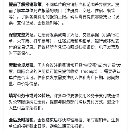
提前了解报销政策
。不同单位的报销标准和范围差异很大。提
前了解本单位允许报销的项目（注册费、交通、住宿、餐饮
等）。了解各类费用的报销上限。确认需要提供哪些凭证（发
票、支付记录、会议通知等）。
保留完整凭证
。注册费发票或电子凭证、交通票据（机票行程
单、火车票、打车票等）、住宿发票和明细单、银行或移动支
付的交易记录。建议将所有凭证拍照或扫描备份，电子发票及
时下载保存。
索取合规发票
。国内会议注册费通常开具“会议费”或“培训费”发
票。国际会议的注册费可能只提供收据（receipt），需要确认
单位是否认可。住宿费发票需要注明入住和离店日期、房间数
量、单价等信息。
填写公务卡或对公转账
。许多单位要求使用公务卡支付或通过
对公转账缴纳注册费。提前与财务部门确认支付方式，避免个
人垫付后无法报销。
会后及时报销
。会议结束后尽快整理票据、填写报销单。注意
单位的报销截止日期，避免过期无法报销。