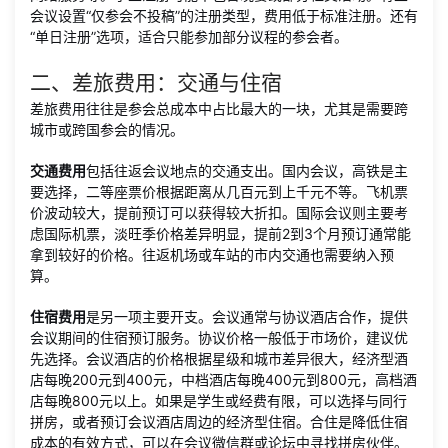
会议设置“仅参会不投稿”的注册类型，费用低于标准注册。还有
“单日注册”选项，适合只能参加部分议程的参会者。
二、差旅费用：交通与住宿
差旅费用往往是参会总成本中占比最大的一块，尤其是需要跨
城市或跨国参会的情况。
交通费用
包括往返会议地点的交通支出。国内会议，高铁是主
要选择，二等座票价根据距离从几百元到上千元不等。飞机票
价波动较大，提前预订可以获得较大折扣。国际会议则主要考
虑国际机票，淡旺季价格差异明显，提前2到3个月预订通常能
拿到较好的价格。往返机场或车站的市内交通也需要纳入预
算。
住宿费用
是另一项主要开支。会议通常与协议酒店合作，提供
会议期间的住宿预订服务。协议价格一般低于市场价，建议优
先选择。会议酒店的价格根据星级和城市差异很大，经济型酒
店每晚200元到400元，中档酒店每晚400元到800元，高档酒
店每晚800元以上。如果是学生或经费有限，可以选择与同行
拼房，或者预订会议酒店周边的经济型住宿。合住是降低住宿
成本的有效方式，可以在会议微信群或论坛中寻找拼房伙伴。