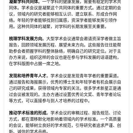
凝聚学科共同体
。一个学科的健康发展，需要有稳定的学术共
同体。学术会议是凝聚这个共同体的重要方式。通过定期的会
议，领域内的研究者能够相互认识、建立联系、形成合作网
络。年轻的学者能够找到归属感，资深学者能够发挥引领作
用。这种共同体的凝聚，对学科的长期发展至关重要。
梳理学科发展方向
。大型学术会议通常会邀请资深学者做主旨
报告，回顾领域发展历程、展望未来方向。这些报告往往能帮
助参会者把握学科的整体脉络，明确自己的研究定位。对于主
办方来说，组织这样的会议也是在参与学科发展的话语建构，
在学科版图中占据一席之地。
发现和培养青年人才
。学术会议是发现青年学者的重要渠道。
通过报告和海报展示，优秀的博士生和年轻学者有机会展示自
己的研究成果，获得领域内专家的关注。很多学术新星正是通
过会议被发现的。主办方通过设置优秀论文奖、青年学者论坛
等方式，可以直接参与到人才培养的过程中。
推动学术标准的形成
。学术会议的审稿过程、报告规范、讨论
方式，都在潜移默化地影响着领域内的学术标准。一个高质量
的会议，能够树立良好的学术规范，引导研究者追求严谨、创
新、诚信的学术品格。