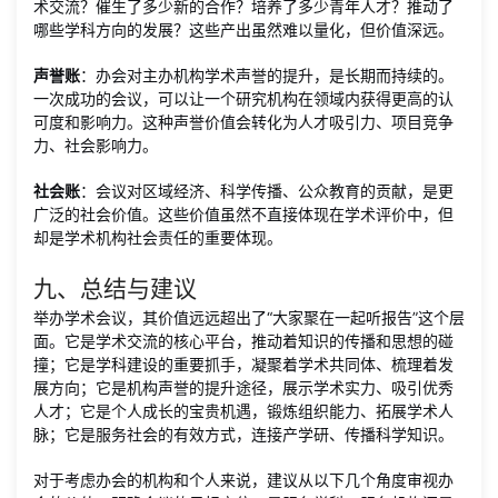
术交流？催生了多少新的合作？培养了多少青年人才？推动了
哪些学科方向的发展？这些产出虽然难以量化，但价值深远。
声誉账
：办会对主办机构学术声誉的提升，是长期而持续的。
一次成功的会议，可以让一个研究机构在领域内获得更高的认
可度和影响力。这种声誉价值会转化为人才吸引力、项目竞争
力、社会影响力。
社会账
：会议对区域经济、科学传播、公众教育的贡献，是更
广泛的社会价值。这些价值虽然不直接体现在学术评价中，但
却是学术机构社会责任的重要体现。
九、总结与建议
举办学术会议，其价值远远超出了“大家聚在一起听报告”这个层
面。它是学术交流的核心平台，推动着知识的传播和思想的碰
撞；它是学科建设的重要抓手，凝聚着学术共同体、梳理着发
展方向；它是机构声誉的提升途径，展示学术实力、吸引优秀
人才；它是个人成长的宝贵机遇，锻炼组织能力、拓展学术人
脉；它是服务社会的有效方式，连接产学研、传播科学知识。
对于考虑办会的机构和个人来说，建议从以下几个角度审视办