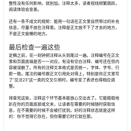
整性没有任何影响，就别加。注释太多，读者视线频繁跳跃，
阅读体验会变差。
还有一条不成文的规矩：能用一句话在正文里自然带过的补充
信息，尽量不放在注释里。注释是正文放不下了才去的地方，
不是正文偷懒的地方。
最后检查一遍这些
定稿之前，花一刻钟把注释从头到尾过一遍。注释编号在正文
里和页面底端是否一一对应，有没有空白注释、编号还在但内
容被误删了。所有的注释文本格式是否统一，字体、字号、行
距一致。尾注的编号跟正文引用处对得上，特别是你正文里写
了“见注23”这一类的交叉引用时，编号变了表述也得相应调
整。
排查完这些，注释这个环节基本能放心交出去了。它能稳稳地
趴在你的页面底部或文末，让读者在需要的时候随时获取信
息，在不需要的时候不会被打扰到。好的注释状态就是这样
的：你不觉得它存在，但你需要它时它就在那。