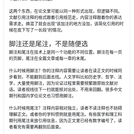
这两个东西，在论文里可能以同一种形式出现，但逻辑不同。
文献引用注释的格式跟着引用规范走，内容注释跟着你的表达
需求走。搞混了就会出现“该加注的地方没加，该简化引用的时
候在底下写了一长段”的情况。
脚注还是尾注，不是随便选
脚注和尾注在技术上是同一个功能的不同位置。脚注在每一页
的页脚，尾注在全篇文章或每一章的末尾。
什么时候用脚注？你的注释内容需要让读者在读正文的时候同
步看到，不能翻到后面去找。人文学科比如历史学、哲学、法
学，大量使用脚注，因为论证过程里需要频繁跟原始文献对
话。读者视线往下一扫就能核对出处，不用来回翻。很多中文
期刊和国内学位论文也习惯用脚注。
什么时候用尾注？注释内容相对独立，读者不读注释也不妨碍
理解正文。或者你的学科惯例就是用尾注。有些医学和理工科
期刊用尾注来放引用信息，因为正文里已经有数字编号了，读
者看完有需要再翻到后面查。