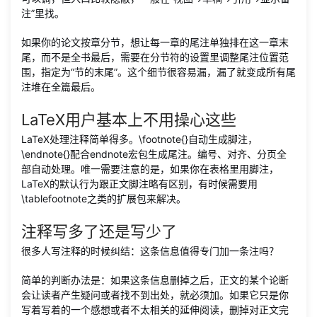
注”里找。
如果你的论文按章分节，想让每一章的尾注单独排在这一章末
尾，而不是全书最后，需要在分节符的设置里调整尾注位置范
围，指定为“节的末尾”。这个细节很容易漏，漏了就变成所有尾
注堆在全篇最后。
LaTeX用户基本上不用操心这些
LaTeX处理注释简单得多。\footnote{}自动生成脚注，
\endnote{}配合endnote宏包生成尾注。编号、对齐、分页全
部自动处理。唯一需要注意的是，如果你在表格里用脚注，
LaTeX的默认行为跟正文脚注略有区别，有时候需要用
\tablefootnote之类的扩展包来解决。
注释写多了还是写少了
很多人写注释的时候纠结：这条信息值得专门加一条注吗？
简单的判断办法是：如果这条信息删掉之后，正文的某个论断
会让读者产生疑问或者找不到出处，就必须加。如果它只是你
写着写着的一个感想或者不太相关的延伸阅读，删掉对正文完