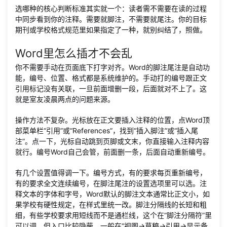
选哪种的核心判断标准其实就一个：读者需不需要在读的过程
中同步看到你的注释。需要就脚注，不需要就尾注。你的目标
期刊或学校格式规范里如果指定了一种，就别纠结了，照做。
Word里怎么插才不会乱
你不需要手动在页面底下打字对齐。Word的脚注尾注是自动功
能，编号、位置、格式都是系统维护的。手动打的编号跟正文
引用标记没有关联，一旦前面增删一段，后面就对不上了。这
就是室友凌晨两点的问题来源。
操作方法不复杂。光标放在正文要插入注释的位置，点Word顶
部菜单栏“引用”或“References”，找到“插入脚注”或“插入尾
注”。点一下，光标自动跳到页脚或文末，你直接输入注释内容
就行。编号Word自己会管，前面删一条，后面自动重新编号。
有几个设置值得调一下。编号方式，有的要求每页重新编号，
有的要求全文连续编号，在脚注尾注的设置选项里可以选。注
释文本的字体和字号，Word默认的脚注文本通常比正文小，如
果学校有硬性规定，在样式里统一改。脚注分隔线的长短和粗
细，有些学校要求用短线而不是通栏线，这个在“脚注分隔符”里
可以调，但入口比较隐蔽，一般在“视图→草稿→引用→显示备