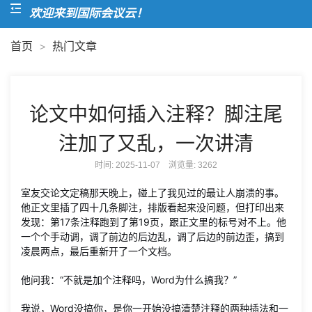
欢迎来到国际会议云！
首页
热门文章
>
论文中如何插入注释？脚注尾
注加了又乱，一次讲清
时间: 2025-11-07 浏览量:
3262
室友交论文定稿那天晚上，碰上了我见过的最让人崩溃的事。
他正文里插了四十几条脚注，排版看起来没问题，但打印出来
发现：第17条注释跑到了第19页，跟正文里的标号对不上。他
一个个手动调，调了前边的后边乱，调了后边的前边歪，搞到
凌晨两点，最后重新开了一个文档。
他问我：“不就是加个注释吗，Word为什么搞我？”
我说，Word没搞你，是你一开始没搞清楚注释的两种插法和一