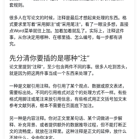
套规则。
很多人在写论文的时候，注释是最后才想起来处理的东西。格
式要求里写着“采用脚注”或“采用尾注”，看了一眼没多想，直接
点Word菜单就往上加。加着加着就乱了。实际上，注释这件
事，从你决定用哪种、在哪里插、怎么编号，每一步都有讲
究。
先分清你要插的是哪种“注”
论文里提到“注释”，至少包含两件不同的事。很多人吃到苦头，
就是因为把这两件事当成一个东西来处理了。
一种是文献引用注释。你引用了某个观点、数据或原文表述，
需要标出处。不同的引用格式对这个的处理方式不一样。有些
格式用脚注或尾注来放引用信息，有些格式用正文括号加文末
参考文献列表，根本不需要在页面底下加注。
另一种是内容注释。你对正文里某句话、某个词做进一步解
释、补充背景、或者提供额外的数据推导过程，但不能打断正
文的流畅度，就放在注释里。这种注释是正文的延伸，放什么
不放什么，全由你决定。