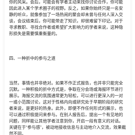
你的风采。会后，可能会有学者主动来找你讨论合作，你可能
因此进入某个学术圈子的视野。反之，如果你始终只是一名安
静的听众，就像参加了一场热闹的聚会却未曾与任何人深入交
谈，会议结束后，你可能带走了知识，却很难留下印记。对于
寻求教职、寻找合作者或希望扩大影响力的学者来说，这种隐
形损失是需要慎重衡量的。
四、一种折中的参与之道
当然，事情也并非绝对。如果不作正式报告，也并非只能完全
沉默。一种积极的折中方式是，争取在分会场或海报环节进行
展示。海报交流的氛围通常更为轻松，可以进行更深入的一对
一或小范围讨论，这对于性格内向或研究处于早期阶段的研究
者来说，是更好的热身。此外，即便不作任何形式的展示，也
可以通过积极提问来参与。在别人报告后，提出一个有见地的
问题，同样能让其他学者注意到你，开启一段有意义的对话。
关键在于“参与感”，被动地接收信息与主动地介入交流，效果截
然不同。