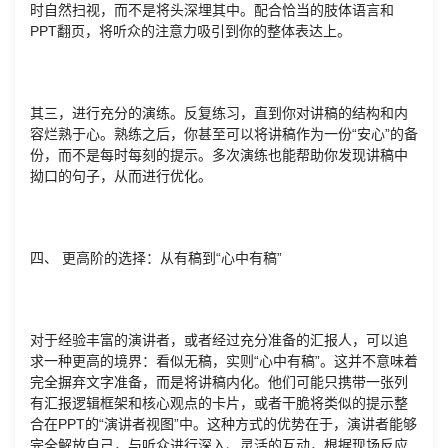
时自然扫视，而不是将头深埋其中。配合恰当的肢体语言和
PPT翻页，将听众的注意力吸引到你的整体表达上。
其三，进行充分的演练。反复练习，直到你对讲稿的结构和内
容烂熟于心。熟练之后，你甚至可以将讲稿作为一份“安心”的备
份，而不是每时每刻的提示。多次演练也能帮助你发现讲稿中
拗口的句子，从而进行优化。
四、 更高阶的选择：从有稿到“心中有稿”
对于经验丰富的演讲者，或者经过充分准备的汇报人，可以追
求一种更高的境界：看似无稿，实则“心中有稿”。这并不意味着
完全摒弃文字准备，而是将讲稿内化。他们可能只携带一张列
有汇报逻辑框架和核心观点的卡片，或者干脆将类似的提示整
合在PPT的“演讲者视图”中。这种方式的优势在于，演讲者能够
完全解放自己，与听众进行深入、灵活的互动，根据现场反应