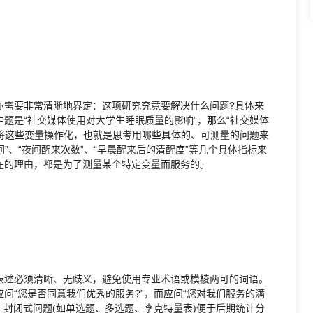
你需要非常清晰地界定：这项研究究竟要解决什么问题?具体来
题是“社交媒体使用对大学生睡眠质量的影响”，那么“社交媒体
要将这些变量操作化，也就是思考用哪些具体的、可测量的问题来
”、“夜间醒来次数”、“早晨醒来后的清醒度”等几个具体指标来
在的理由，都是为了测量某个特定变量而服务的。
表述必须清晰、无歧义，避免使用专业术语或模棱两可的词语。
问“您是否同意我们优秀的服务?”，而应问“您对我们服务的满
。封闭式问题(如单选题、多选题、李克特量表)便于后期统计分