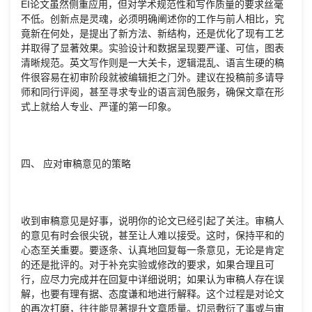
EI论文虽然侧重应用，但对学术规范性和写作质量的要求丝毫
不低。创新点是灵魂，必须明确阐述你的工作与前人相比，究
竟新在何处，是提出了新方法、新结构，还是优化了现有工艺
并取得了显著效果。实验设计和数据呈现要严谨、可信，图表
清晰规范。英文写作则是一大关卡，逻辑混乱、语言生硬的稿
件很容易在初审阶段就被编辑拒之门外。建议在投稿前多请导
师和同行评阅，甚至寻求专业的语言润色服务，确保文章在形
式上就给人专业、严谨的第一印象。
四、 应对审稿意见的策略
收到审稿意见是好事，说明你的论文已经引起了关注。审稿人
的意见有时会很尖锐，甚至让人难以接受。这时，保持平和的
心态至关重要。要逐条、认真地回复每一条意见，无论是肯定
的还是批评的。对于补充实验或修改的要求，如果合理且可
行，应尽力完成并在回复中详细说明；如果认为审稿人存在误
解，也要有理有据、态度谦和地进行解释。这个过程是对论文
的再次打磨，往往能显著提升文章质量。切忌敷衍了事或与审