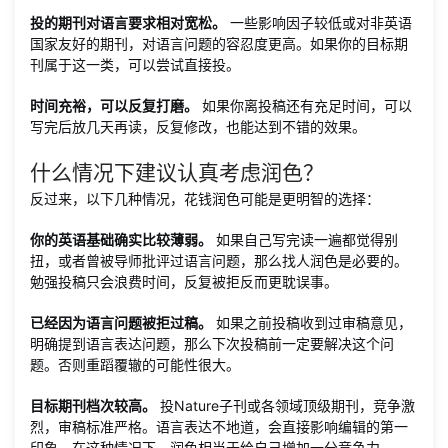
投的期刊对语言要求相对宽松。
一些影响因子较低或对非英语
国家友好的期刊，对语言问题的容忍度更高。如果你的目标期
刊属于这一类，可以尝试直接投。
时间充裕，可以反复打磨。
如果你离投稿还有充足时间，可以
写完后放几天再读，反复修改，也能达到不错的效果。
什么情况下建议认真考虑润色？
反过来，以下几种情况，花钱润色可能是更明智的选择：
你的英语基础确实比较薄弱。
如果自己写完读一遍都觉得别
扭，或者曾被导师批评过语言问题，那么找人润色是必要的。
勉强投稿只会浪费时间，反复被拒反而更耽误事。
已经因为语言问题被拒过稿。
如果之前投稿收到过审稿意见，
明确提到语言表达问题，那么下次投稿前一定要解决这个问
题。否则重蹈覆辙的可能性很大。
目标期刊档次较高。
投Nature子刊或各领域顶级期刊，竞争激
烈，审稿标准严格。语言表达不地道，会直接影响编辑的第一
印象。在这种情况下，润色相当于给自己增加一分竞争力。