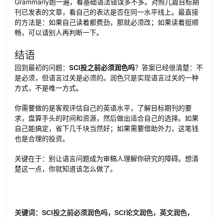
Grammarly跑一遍，看基础语法错误多不多。对照几篇目标期
刊已发表的文章，看自己的表达是否在同一水平线上。最直接
的方法是：如果自己读着都费劲，那就必须改；如果读着挺顺
畅，可以请别人再判断一下。
结语
回到最初的问题：
SCI投之前必须润色吗
？答案已经很清楚：不
是必须，但语言过关是必须的。润色只是实现语言过关的一种
方式，不是唯一方式。
你需要做的是客观评估自己的英语水平，了解目标期刊的要
求，盘算手头的时间和资源，然后做出适合自己的选择。如果
自己能搞定，省下几千块当然好；如果需要借助外力，这笔钱
也是合理的投资。
关键在于：别让语言问题成为审稿人理解你研究的障碍。想清
楚这一点，你就知道该怎么做了。
关键词：SCI投之前必须润色吗，SCI论文润色，英文润色，