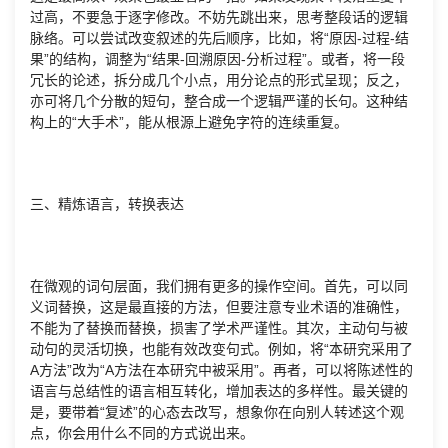
过高，不要急于逐字修改。不妨先跳出来，思考整段话的逻辑
脉络。可以尝试改变叙述的先后顺序，比如，将“原因-过程-结
果”的结构，调整为“结果-回溯原因-分析过程”。或者，将一段
冗长的论述，拆分成几个小点，用分论点的形式呈现；反之，
亦可将几个分散的短句，整合成一个逻辑严谨的长句。这种结
构上的“大手术”，能从根源上避免字符的连续重复。
三、精炼语言，转换表达
在微观的词句层面，我们拥有更多的操作空间。首先，可以同
义词替换，这是最直接的方法，但要注意专业术语的准确性，
不能为了替换而替换，损害了学术严谨性。其次，主动句与被
动句的灵活切换，也能有效改变句式。例如，将“本研究采用了
A方法”改为“A方法在本研究中被采用”。再者，可以将陈述性的
语言与总结性的语言相互转化，增加表达的多样性。最关键的
是，要带着“复述”的心态去改写，想象你在向别人转述这个观
点，你会用什么不同的方式说出来。