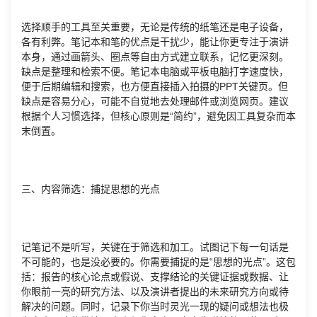
选择顺手的工具至关重要，无论是传统的纸笔还是电子设备，
各有利弊。笔记本和笔的优点是干扰少，能让你更专注于演讲
本身，通过画箭头、圈点等自由方式建立联系，记忆更深刻。
缺点是整理和检索不便。笔记本电脑或平板电脑打字速度快，
便于后期编辑和搜索，也方便直接插入拍摄的PPT关键页。但
缺点是容易分心，可能不自觉地去处理邮件或浏览网页。建议
根据个人习惯选择，但核心原则是“简约”，避免因工具复杂而本
末倒置。
三、内容筛选：捕捉思想的光点
记笔记不是听写，关键在于筛选和加工。试图记下每一句话是
不可能的，也是没必要的。你需要捕捉的是“思想的光点”。这包
括：报告的核心论点或假说、支撑结论的关键证据或数据、让
你眼前一亮的研究方法、以及演讲者提出的未来研究方向或待
解决的问题。同时，记录下你当时灵光一现的疑问或想法也极