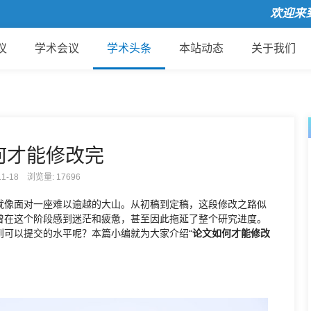
欢迎来到国
议
学术会议
学术头条
本站动态
关于我们
何才能修改完
-11-18 浏览量:
17696
就像面对一座难以逾越的大山。从初稿到定稿，这段修改之路似
曾在这个阶段感到迷茫和疲惫，甚至因此拖延了整个研究进度。
到可以提交的水平呢？本篇小编就为大家介绍“
论文如何才能修改