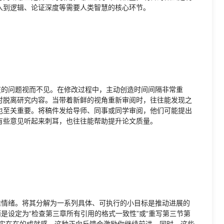
入到逻辑、论证深度等需要人类智慧的核心环节。
在的问题视而不见。在修改过程中，主动创造时间间隔非常重
时脱离研究内容。当带着新鲜的视角重新审阅时，往往能发现之
也至关重要。将稿件发给导师、同事或同学审阅，他们可能提出
有些意见听起来刺耳，也往往能帮助提升论文质量。
难情绪。将其分解为一系列具体、可执行的小目标是推动进展的
是设定为“检查第三章所有引用的格式一致性”或“重写第三节第
实实在在的成就感，这种正向反馈会激励你继续前进。同时，这些