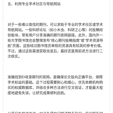
五、利用专业学术社区与导航网站
对于一些难以查找的期刊，可以求助于专业的学术社区或学术
导航网站。一些科研论坛（如小木虫、科研之心等）的投稿经
验板块，常有用户分享准确的期刊官网链接。此外，国内外一
些大学图书馆也会整理发布“核心期刊投稿指南”或“学术资源导
航”页面，这些经过图书馆员审核的资源具有较高的参考价值。
不过，通过这些渠道获取信息后，最好还是用前述方法进行二
次核实。
准确找到EI收录期刊的官网，是确保论文投向正确平台、保障
学术权益的基础。这个过程需要耐心和细心，优先依赖机构购
买的权威数据库，并结合多种方法进行交叉验证，才能最大程
度地避免失误，让研究成果顺利启航。