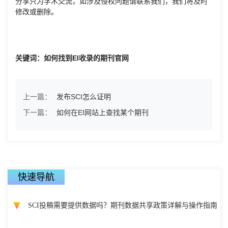
分享只为学术交流，如涉及侵权问题请联系我们，我们将及时
修改或删除。
关键词：如何找到EI收录的期刊官网
上一篇：
发布SCI怎么证明
下一篇：
如何在EI网站上查找某个期刊
快速导航
SCI投稿需要提供数据吗？期刊数据共享政策详解与操作指南