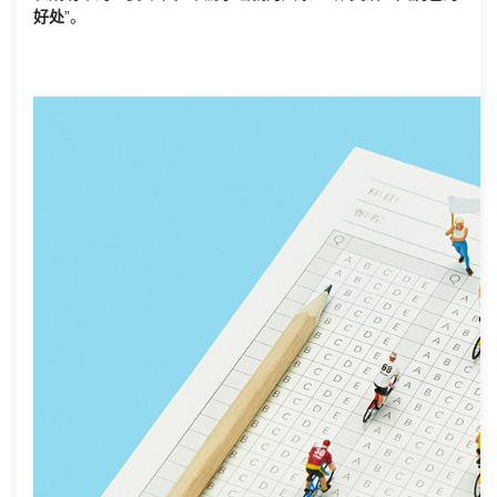
好处
”。