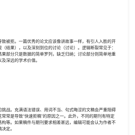
导致被拒。一篇优秀的论文应该像讲故事一样，有引人入胜的开
现（结果），以及深刻到位的讨论（讨论）。逻辑断裂常见于：
结果部分只是数据的简单罗列，缺乏归纳；讨论部分则简单地重
以及深远的学术价值。
的挑战。充满语法错误、用词不当、句式晦涩的文稿会严重阻碍
常常是导致“快速拒稿”的原因之一。此外，不同的期刊有特定
结构等。如果稿件与期刊要求相差甚远，编辑可能会认为作者不
稿决定。