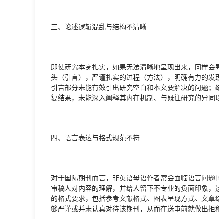
三、论述逻辑混乱与结构不清晰
即使研究本身扎实，如果无法清晰地呈现出来，同样会
头（引言），严谨扎实的过程（方法），明确有力的发
引言部分未能有效引出研究空白和本文要解决的问题；
复结果，未能深入阐释其内在机制、与既往研究的异同
四、语言表达与格式规范不符
对于国际期刊而言，非英语母语作者常会面临语言问题
审稿人对内容的理解，并给人留下不专业的负面印象，这
的格式要求，包括参考文献格式、图表呈现方式、文章
够严谨或并未认真对待该期刊，从而在送审前就做出拒