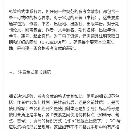
尽管格式体系各异，但任何一种规范的参考文献条目都包含一
些不可或缺的核心要素。对于常见的专著（书籍），这些要素
通常包括：作者、书名、出版地、出版社、出版年份。对于期
刊论文，则需包含：作者、文章题名、期刊名称、出版年份、
卷号、期号、起止页码。对于电子资源，还需额外注明获取日
期和详细的网址（URL或DOI号）。确保每个要素齐全且准
确，是构建一条合格参考文献的基础。
三、 注意格式细节规范
细节决定成败，参考文献的格式尤其如此。常见的细节规范包
括：作者姓名如何排列（是姓前名后，还是名前姓后），是否
使用缩写；书名和期刊名是使用斜体还是加引号；标点符号是
使用全角还是半角，各个要素之间使用何种标点（如逗号、句
点、冒号）；页码的标识方式（用“p.”还是直接数字）；DOI号
应以怎样的形式呈现等。这些细节在不同格式手册中均有严格