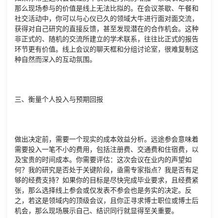
那么现场参与的价值是线上无法比拟的。在会议茶歇、午餐和
社交活动中，你可以与心仪已久的领域大牛进行面对面交流，
获得对自己研究的直接反馈，甚至发现潜在的合作机会。这种
非正式的、随机的交流所建立的学术联系，往往比正式的报告
环节更有价值。线上会议的聊天框和分组讨论室，很难复制这
种自然而深入的互动氛围。
三、衡量个人投入与预期回报
做出决定前，需要一个现实的成本效益分析。远途参会意味着
需要投入一笔不小的费用，包括注册费、交通费和住宿费，以
及宝贵的时间成本。你需要评估：这次会议在业内的声望如
何？我的研究是否处于关键阶段，亟需专家指点？我是否有足
够的经费支持？如果你的目标是尽快完成毕业要求，且经费紧
张，那么选择线上参会或仅发表不参会也是务实的决定。反
之，若这是领域内的顶级会议，且你正寻求博士职位或博士后
机会，那么现场展示自己、结识同行就显得至关重要。