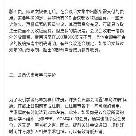
版面费，即论文被录用后，在会议论文集中出版所需支付的费
用。需要明确的是，并非所有的EI会议都收取版面费。一些历
史悠久、声誉卓著的顶级会议，其运营资金充足，可能只收取
注册费而不另收版面费。但更多的情况是，会议会收取一笔额
外的版面费，费用通常在100至300美元不等，具体金额会在会
议的投稿指南中明确说明。有些会议还会规定，如果论文超过
规定的页数限制，超出的部分需要按页额外收费。
三、会员优惠与早鸟票价
为了吸引学者尽早投稿和注册，许多会议都会设置“早鸟注册”优
惠。在截止日期前完成注册，往往能节省下一笔可观的费用，
优惠幅度有时能达到20%左右。此外，如果你是该会议所属的
国际学术组织（如IEEE、ACM等）的会员，通常也能享受会员
价，这又是一项省钱之道。因此，提前关注会议通知，规划好
时间并考虑加入相关学术组织，可以有效降低开销。