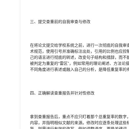
三、提交查重前的自我审查与修改
在将论文提交给学校系统之前，进行一次彻底的自我审
术规范，使用引号并准确标注出处，引用的比例也应控
己的语言进行彻底的转述，改变句子结构和措辞，而不
被判定为重复的“雷区”，例如常用的理论阐述、方法论
不同角度进行表述或融入自己的分析，是降低重复率的
四、正确解读查重报告并针对性修改
拿到查重报告后，重点不应只盯着那个总重复率的数字
内容，并指明相似文献的来源。修改时应逐条处理这些
复，则需进行有效的改写，例如调整语序、更换关键词